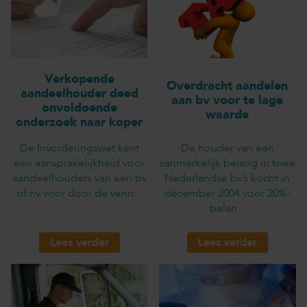
Verkopende
Overdracht aandelen
aandeelhouder deed
aan bv voor te lage
onvoldoende
waarde
onderzoek naar koper
De Invorderingswet kent
De houder van een
een aansprakelijkheid voor
aanmerkelijk belang in twee
aandeelhouders van een bv
Nederlandse bv’s kocht in
of nv voor door de venn...
december 2004 voor 20%-
belan...
Lees verder
Lees verder