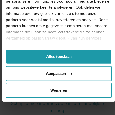
moet eerst door de Tweede Kamer worden
personaliseren, om functies voor social media te bieden en
aangenomen voordat het gewijzigde wetsvoorstel
om ons websiteverkeer te analyseren. Ook delen we
informatie over uw gebruik van onze site met onze
door de Eerste Kamer behandeld kan worden. De
partners voor social media, adverteren en analyse. Deze
invoering is daardoor vertraagd. Naar verwachting
partners kunnen deze gegevens combineren met andere
gaat het wetsvoorstel op zijn vroegst per 1 april
informatie die u aan ze heeft verstrekt of die ze hebben
2017 in.
verzameld op basis van uw gebruik van hun services.
Gepubliceerd op 26 januari 2017
Interessant? Deel dit artikel
Alles toestaan
Aanpassen
Weigeren
Blijf op de hoogte van het financiële nieuws
Schrijf je hieronder in voor onze maandelijkse
mailing.