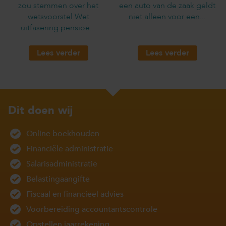
zou stemmen over het
een auto van de zaak geldt
wetsvoorstel Wet
niet alleen voor een...
uitfasering pensioe...
Lees verder
Lees verder
Dit doen wij
Online boekhouden
Financiële administratie
Salarisadministratie
Belastingaangifte
Fiscaal en financieel advies
Voorbereiding accountantscontrole
Opstellen jaarrekening