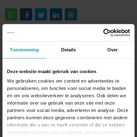
Blijf op de hoogte van het financiële nieuws
Toestemming
Details
Over
Schrijf je hieronder in voor onze maandelijkse
mailing.
Deze website maakt gebruik van cookies
Naam
*
We gebruiken cookies om content en advertenties te
personaliseren, om functies voor social media te bieden
en om ons websiteverkeer te analyseren. Ook delen we
informatie over uw gebruik van onze site met onze
E-mail adres
*
partners voor social media, adverteren en analyse. Deze
partners kunnen deze gegevens combineren met andere
informatie die u aan ze heeft verstrekt of die ze hebben
verzameld op basis van uw gebruik van hun services.