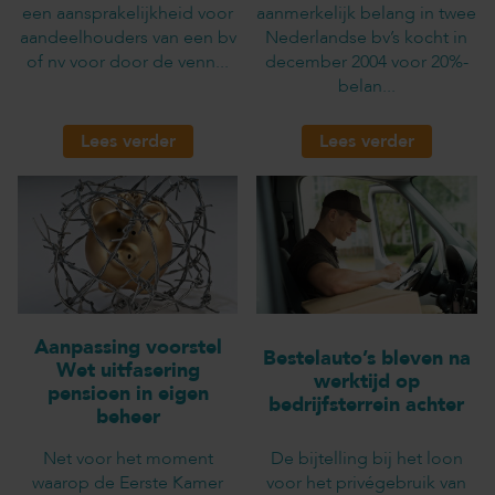
een aansprakelijkheid voor
aanmerkelijk belang in twee
aandeelhouders van een bv
Nederlandse bv’s kocht in
of nv voor door de venn...
december 2004 voor 20%-
belan...
Lees verder
Lees verder
Aanpassing voorstel
Bestelauto’s bleven na
Wet uitfasering
werktijd op
pensioen in eigen
bedrijfsterrein achter
beheer
Net voor het moment
De bijtelling bij het loon
waarop de Eerste Kamer
voor het privégebruik van