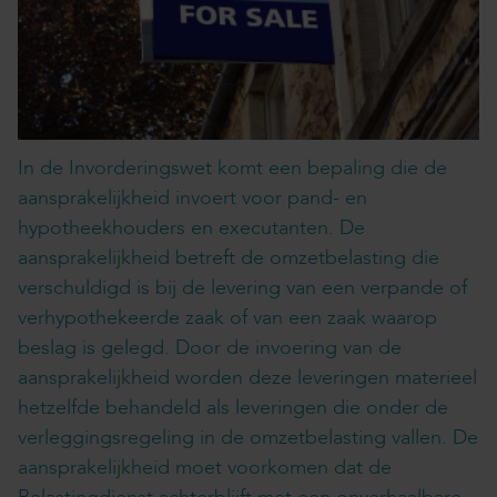
In de Invorderingswet komt een bepaling die de
aansprakelijkheid invoert voor pand- en
hypotheekhouders en executanten. De
aansprakelijkheid betreft de omzetbelasting die
verschuldigd is bij de levering van een verpande of
verhypothekeerde zaak of van een zaak waarop
beslag is gelegd. Door de invoering van de
aansprakelijkheid worden deze leveringen materieel
hetzelfde behandeld als leveringen die onder de
verleggingsregeling in de omzetbelasting vallen. De
aansprakelijkheid moet voorkomen dat de