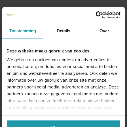
Blijf op de hoogte van het financiële nieuws
Schrijf je hieronder in voor onze maandelijkse
mailing.
Toestemming
Details
Over
Naam
*
Deze website maakt gebruik van cookies
We gebruiken cookies om content en advertenties te
E-mail adres
*
personaliseren, om functies voor social media te bieden
en om ons websiteverkeer te analyseren. Ook delen we
informatie over uw gebruik van onze site met onze
partners voor social media, adverteren en analyse. Deze
partners kunnen deze gegevens combineren met andere
informatie die u aan ze heeft verstrekt of die ze hebben
verzameld op basis van uw gebruik van hun services.