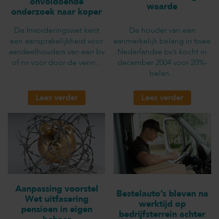
onvoldoende
waarde
onderzoek naar koper
De Invorderingswet kent
De houder van een
een aansprakelijkheid voor
aanmerkelijk belang in twee
aandeelhouders van een bv
Nederlandse bv’s kocht in
of nv voor door de venn...
december 2004 voor 20%-
belan...
Lees verder
Lees verder
Aanpassing voorstel
Bestelauto’s bleven na
Wet uitfasering
werktijd op
pensioen in eigen
bedrijfsterrein achter