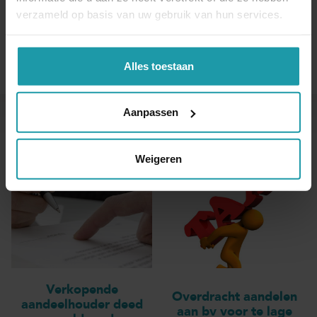
verzameld op basis van uw gebruik van hun services.
Alles toestaan
Aanpassen
Andere interessante artikelen
Weigeren
Verkopende
Overdracht aandelen
aandeelhouder deed
aan bv voor te lage