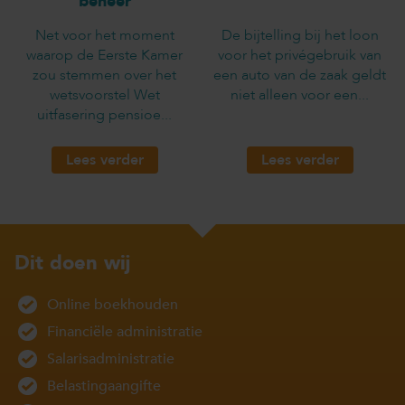
beheer
Net voor het moment
De bijtelling bij het loon
waarop de Eerste Kamer
voor het privégebruik van
zou stemmen over het
een auto van de zaak geldt
wetsvoorstel Wet
niet alleen voor een...
uitfasering pensioe...
Lees verder
Lees verder
Dit doen wij
Online boekhouden
Financiële administratie
Salarisadministratie
Belastingaangifte