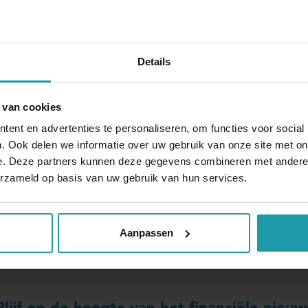
alpauze voor rente en aflossing van maximaal zes maand
pen aflossingsachterstand niet uiterlijk 31 december 20
 worden ingelopen in de resterende looptijd van de leni
Details
Dat maakt het mogelijk om de achterstand in een afwijke
 van cookies
ttelijk geregeld moeten worden zullen zij worden opg
ent en advertenties te personaliseren, om functies voor social
n in een goedkeurend beleidsbesluit. De maatregelen, d
. Ook delen we informatie over uw gebruik van onze site met on
kt in een beleidsbesluit.
e. Deze partners kunnen deze gegevens combineren met andere i
erzameld op basis van uw gebruik van hun services.
Aanpassen