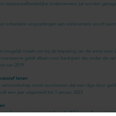
r seizoensafhankelijke ondernemers zal worden geregeld
voor onbelaste vergoedingen aan werknemers wordt eenm
het mogelijk maakt om bij de bepaling van de winst over
oronareserve geldt alleen voor bedrijven die onder de ve
st van 2019.
cessief lenen
en vennootschap moet voorkomen dat een dga door geld t
rdt een jaar uitgesteld tot 1 januari 2023.
gen
or de eigen woning geldt sinds 2013 een aflosverplichti