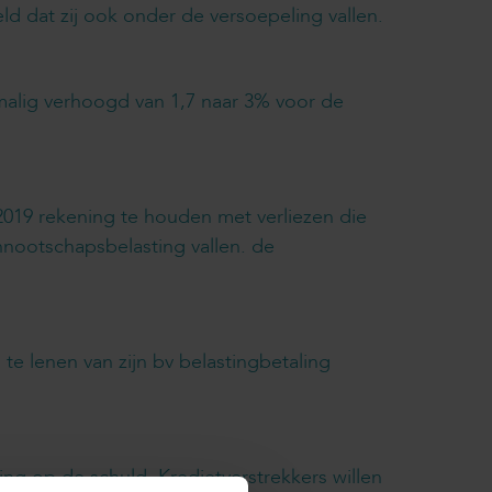
 dat zij ook onder de versoepeling vallen.
alig verhoogd van 1,7 naar 3% voor de
 2019 rekening te houden met verliezen die
nnootschapsbelasting vallen. de
e lenen van zijn bv belastingbetaling
ng op de schuld. Kredietverstrekkers willen