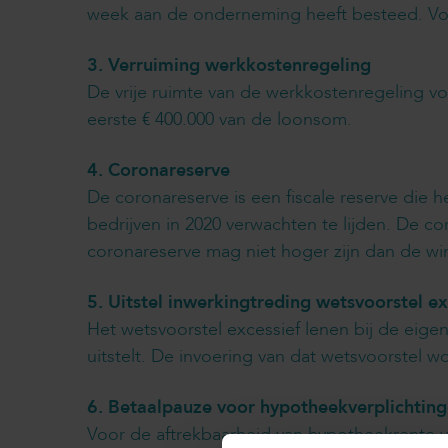
week aan de onderneming heeft besteed. Voo
3. Verruiming werkkostenregeling
De vrije ruimte van de werkkostenregeling 
eerste € 400.000 van de loonsom.
4. Coronareserve
De coronareserve is een fiscale reserve die 
bedrijven in 2020 verwachten te lijden. De c
coronareserve mag niet hoger zijn dan de win
5. Uitstel inwerkingtreding wetsvoorstel ex
Het wetsvoorstel excessief lenen bij de eig
uitstelt. De invoering van dat wetsvoorstel wo
6. Betaalpauze voor hypotheekverplichtin
Voor de aftrekbaarheid van hypotheekrente vo