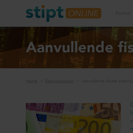
home
Aanvullende fi
Home
Kenniscentrum
Aanvullende fiscale maatreg
D
b
v