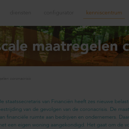
diensten
configurator
kenniscentrum
scale maatregelen c
elen coronacrisis
e staatssecretaris van Financiën heeft zes nieuwe bela
estrijding van de gevolgen van de coronacrisis. De maa
an financiële ruimte aan bedrijven en ondernemers. Daar
met een eigen woning aangekondigd. Het gaat om de v