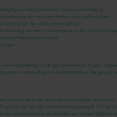
erlaging van het gebruikelijk loon bij omzetdaling
ersoepeling van het urencriterium voor zelfstandigen
erruiming van de werkkostenregeling
e invoering van een coronareserve in de vennootschaps
wetsvoorstel excessief lenen
htingen
t een omzetdaling wordt geconfronteerd, mogen uitgaan
ing staat in verhouding tot de omzetdaling. Als gevolg 
ium hebben recht op de ondernemersaftrek, waaronder de
25 uur per jaar aan zijn onderneming besteedt. Om te 
 dat een ondernemer in de periode van 1 maart 2020 tot 