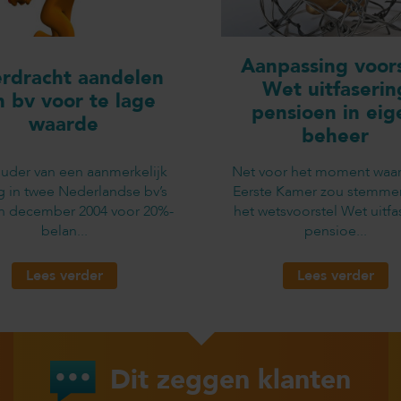
Aanpassing voors
rdracht aandelen
Wet uitfaserin
n bv voor te lage
pensioen in eig
waarde
beheer
uder van een aanmerkelijk
Net voor het moment waa
g in twee Nederlandse bv’s
Eerste Kamer zou stemme
in december 2004 voor 20%-
het wetsvoorstel Wet uitfa
belan...
pensioe...
Lees verder
Lees verder
Dit zeggen klanten