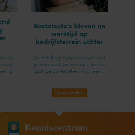
tel
Bestelauto’s bleven na
g
werktijd op
en
bedrijfsterrein achter
rop de
De bijtelling bij het loon voor het
n over
privégebruik van een auto van de
sering
zaak geldt niet alleen voor een...
Lees verder
Kenniscentrum