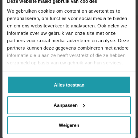
Deze website maakt gebruik van cookies
We gebruiken cookies om content en advertenties te
personaliseren, om functies voor social media te bieden
en om ons websiteverkeer te analyseren. Ook delen we
Andere interessante artikelen
informatie over uw gebruik van onze site met onze
partners voor social media, adverteren en analyse. Deze
partners kunnen deze gegevens combineren met andere
informatie die u aan ze heeft verstrekt of die ze hebben
verzameld op basis van uw gebruik van hun services.
Alles toestaan
Verkopende
Overdracht aandelen
Aanpassen
aandeelhouder deed
aan bv voor te lage
onvoldoende
waarde
onderzoek naar koper
Weigeren
De Invorderingswet kent
De houder van een