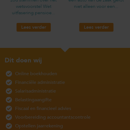
wetsvoorstel Wet
niet alleen voor een...
uitfasering pensioe...
Lees verder
Lees verder
Dit doen wij
Online boekhouden
Financiële administratie
Salarisadministratie
Belastingaangifte
Fiscaal en financieel advies
Voorbereiding accountantscontrole
Opstellen jaarrekening