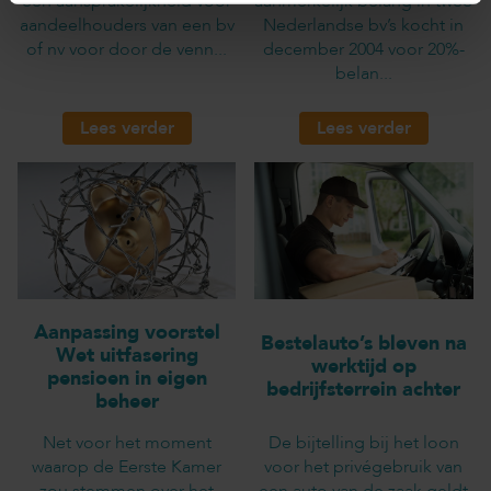
een aansprakelijkheid voor
aanmerkelijk belang in twee
aandeelhouders van een bv
Nederlandse bv’s kocht in
of nv voor door de venn...
december 2004 voor 20%-
belan...
Lees verder
Lees verder
Aanpassing voorstel
Bestelauto’s bleven na
Wet uitfasering
werktijd op
pensioen in eigen
bedrijfsterrein achter
beheer
Net voor het moment
De bijtelling bij het loon
waarop de Eerste Kamer
voor het privégebruik van
zou stemmen over het
een auto van de zaak geldt