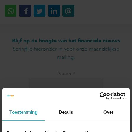
Blijf op de hoogte van het financiële nieuws
Schrijf je hieronder in voor onze maandelijkse
mailing.
Naam
*
E-mail adres
*
Toestemming
Details
Over