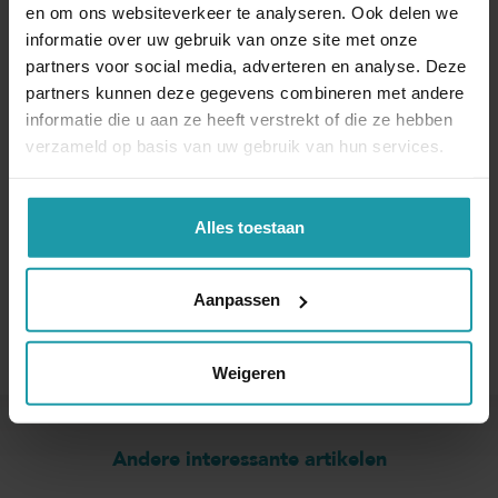
en om ons websiteverkeer te analyseren. Ook delen we
Schrijf je hieronder in voor onze maandelijkse
informatie over uw gebruik van onze site met onze
mailing.
partners voor social media, adverteren en analyse. Deze
partners kunnen deze gegevens combineren met andere
Naam
*
informatie die u aan ze heeft verstrekt of die ze hebben
verzameld op basis van uw gebruik van hun services.
E-mail adres
*
Alles toestaan
Aanpassen
Weigeren
Andere interessante artikelen