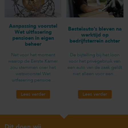
Aanpassing voorstel
Bestelauto’s bleven na
Wet uitfasering
werktijd op
pensioen in eigen
bedrijfsterrein achter
beheer
Net voor het moment
De bijtelling bij het loon
waarop de Eerste Kamer
voor het privégebruik van
zou stemmen over het
een auto van de zaak geldt
wetsvoorstel Wet
niet alleen voor een...
uitfasering pensioe...
Lees verder
Lees verder
Dit doen wij