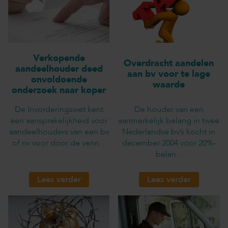
Verkopende
Overdracht aandelen
aandeelhouder deed
aan bv voor te lage
onvoldoende
waarde
onderzoek naar koper
De Invorderingswet kent
De houder van een
een aansprakelijkheid voor
aanmerkelijk belang in twee
aandeelhouders van een bv
Nederlandse bv’s kocht in
of nv voor door de venn...
december 2004 voor 20%-
belan...
Lees verder
Lees verder