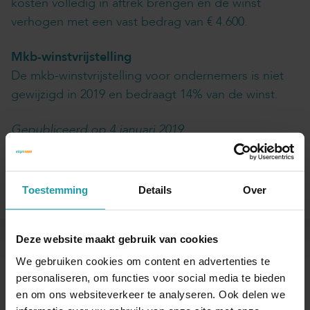
kosten volledig in aftrek brengen en de winst
verhogen met een vast bedrag van € 4.600.
Mkb-winstvrijstelling
De mkb-winstvrijstelling voor ondernemers is niet
gewijzigd in 2019 en bedraagt 14% van de winst.
Gepubliceerd op 4 januari 2019
Interessant? Deel dit artikel
Toestemming
Details
Over
Deze website maakt gebruik van cookies
Blijf op de hoogte van het financiële nieuws
We gebruiken cookies om content en advertenties te
Schrijf je hieronder in voor onze maandelijkse
personaliseren, om functies voor social media te bieden
en om ons websiteverkeer te analyseren. Ook delen we
mailing.