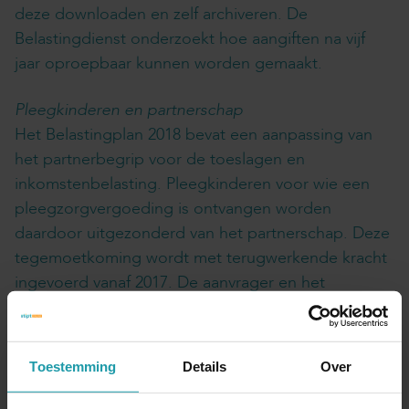
deze downloaden en zelf archiveren. De
Belastingdienst onderzoekt hoe aangiften na vijf
jaar oproepbaar kunnen worden gemaakt.
Pleegkinderen en partnerschap
Het Belastingplan 2018 bevat een aanpassing van
het partnerbegrip voor de toeslagen en
inkomstenbelasting. Pleegkinderen voor wie een
pleegzorgvergoeding is ontvangen worden
daardoor uitgezonderd van het partnerschap. Deze
tegemoetkoming wordt met terugwerkende kracht
ingevoerd vanaf 2017. De aanvrager en het
pleegkind moeten zelf een verzoek indienen bij de
Belastingdienst om het pleegkind niet aan te
merken als partner.
Toestemming
Details
Over
Gepubliceerd op 14 september 2017