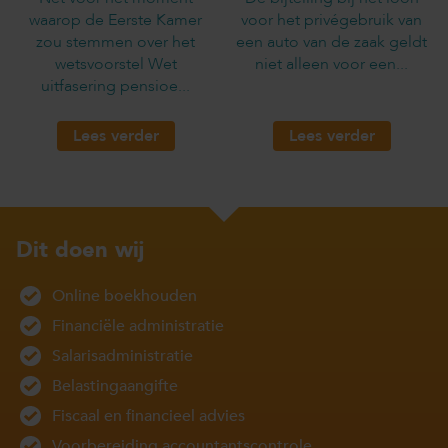
waarop de Eerste Kamer
voor het privégebruik van
zou stemmen over het
een auto van de zaak geldt
wetsvoorstel Wet
niet alleen voor een...
uitfasering pensioe...
Lees verder
Lees verder
Dit doen wij
Online boekhouden
Financiële administratie
Salarisadministratie
Belastingaangifte
Fiscaal en financieel advies
Voorbereiding accountantscontrole