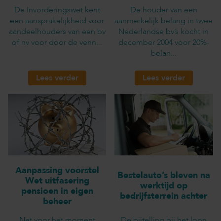
De Invorderingswet kent
De houder van een
een aansprakelijkheid voor
aanmerkelijk belang in twee
aandeelhouders van een bv
Nederlandse bv’s kocht in
of nv voor door de venn...
december 2004 voor 20%-
belan...
Lees verder
Lees verder
Aanpassing voorstel
Bestelauto’s bleven na
Wet uitfasering
werktijd op
pensioen in eigen
bedrijfsterrein achter
beheer
Net voor het moment
De bijtelling bij het loon