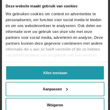
Interessant? Deel dit artikel
Deze website maakt gebruik van cookies
We gebruiken cookies om content en advertenties te
personaliseren, om functies voor social media te bieden
en om ons websiteverkeer te analyseren. Ook delen we
informatie over uw gebruik van onze site met onze
partners voor social media, adverteren en analyse. Deze
partners kunnen deze gegevens combineren met andere
Blijf op de hoogte van het financiële nieuws
informatie die u aan ze heeft verstrekt of die ze hebben
Schrijf je hieronder in voor onze maandelijkse
verzameld op basis van uw gebruik van hun services.
mailing.
Naam
*
Alles toestaan
Aanpassen
E-mail adres
*
Weigeren