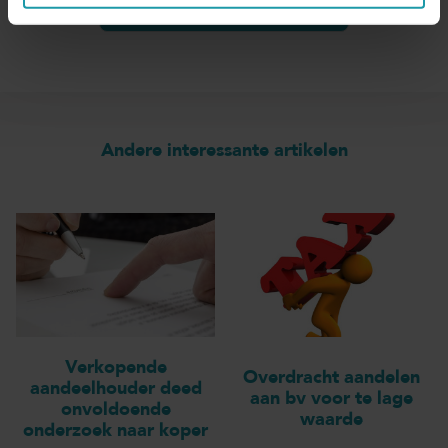
Andere interessante artikelen
Verkopende
Overdracht aandelen
aandeelhouder deed
aan bv voor te lage
onvoldoende
waarde
onderzoek naar koper