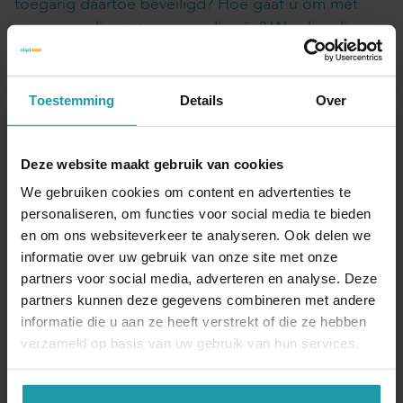
toegang daartoe beveiligd? Hoe gaat u om met
gegevens die niet meer nodig zijn? Worden die
vernietigd en is daar beleid voor (Hoe lang worden
gegevens bewaard, wanneer worden gegevens
vernietigd en wie is daarvoor verantwoordelijk)? Leg
Toestemming
Details
Over
dit alles vast in een register. Onder de AVG heeft u
een verantwoordingsplicht. U moet kunnen
Deze website maakt gebruik van cookies
aantonen dat u in overeenstemming met de AVG
We gebruiken cookies om content en advertenties te
handelt.
personaliseren, om functies voor social media te bieden
en om ons websiteverkeer te analyseren. Ook delen we
4. Uitgangspunten AVG voor verwerkingsbeleid en -
informatie over uw gebruik van onze site met onze
processen
partners voor social media, adverteren en analyse. Deze
De AVG gaat uit van privacy by design en privacy by
partners kunnen deze gegevens combineren met andere
default. Dat houdt in dat al bij het ontwerpen van
informatie die u aan ze heeft verstrekt of die ze hebben
producten en diensten rekening met de
verzameld op basis van uw gebruik van hun services.
bescherming van persoonsgegevens moet worden
gehouden. Privacy by default houdt in dat u de