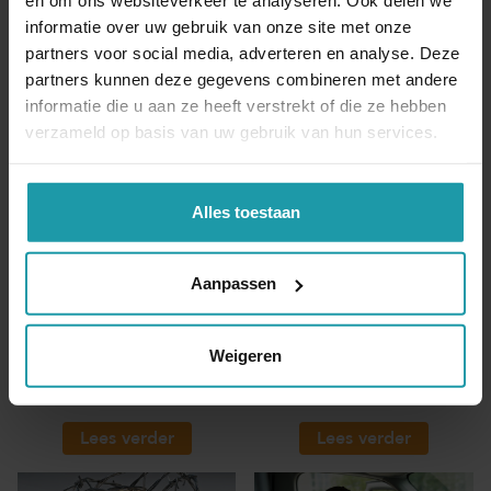
en om ons websiteverkeer te analyseren. Ook delen we
informatie over uw gebruik van onze site met onze
partners voor social media, adverteren en analyse. Deze
partners kunnen deze gegevens combineren met andere
informatie die u aan ze heeft verstrekt of die ze hebben
verzameld op basis van uw gebruik van hun services.
Verkopende
Overdracht aandelen
aandeelhouder deed
aan bv voor te lage
Alles toestaan
onvoldoende
waarde
onderzoek naar koper
Aanpassen
De Invorderingswet kent
De houder van een
een aansprakelijkheid voor
aanmerkelijk belang in twee
aandeelhouders van een bv
Nederlandse bv’s kocht in
Weigeren
of nv voor door de venn...
december 2004 voor 20%-
belan...
Lees verder
Lees verder