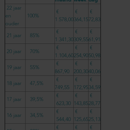
22 jaar
€
€
€
en
100%
1.578,00
364,15
72,83
ouder
€
€
€
21 jaar
85%
1.341,30
309,55
61,91
€
€
€
20 jaar
70%
1.104,60
254,90
50,98
€
€
€
19 jaar
55%
867,90
200,30
40,06
€
€
€
18 jaar
47,5%
749,55
172,95
34,59
€
€
€
17 jaar
39,5%
623,30
143,85
28,77
€
€
€
16 jaar
34,5%
544,40
125,65
25,13
€
€
€