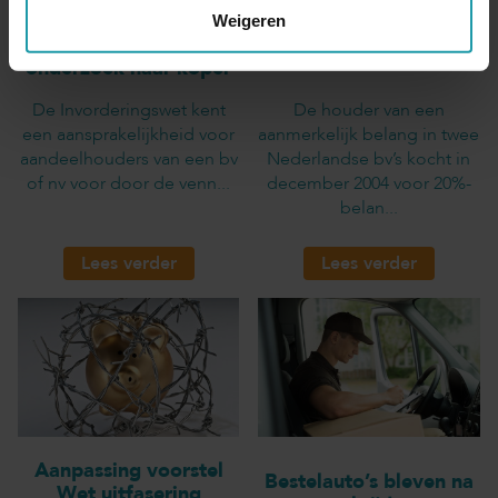
Overdracht aandelen
aandeelhouder deed
Weigeren
aan bv voor te lage
onvoldoende
waarde
onderzoek naar koper
De Invorderingswet kent
De houder van een
een aansprakelijkheid voor
aanmerkelijk belang in twee
aandeelhouders van een bv
Nederlandse bv’s kocht in
of nv voor door de venn...
december 2004 voor 20%-
belan...
Lees verder
Lees verder
Aanpassing voorstel
Bestelauto’s bleven na
Wet uitfasering