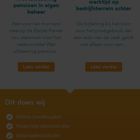
werktijd op
pensioen in eigen
bedrijfsterrein achter
beheer
Net voor het moment
De bijtelling bij het loon
waarop de Eerste Kamer
voor het privégebruik van
zou stemmen over het
een auto van de zaak geldt
wetsvoorstel Wet
niet alleen voor een...
uitfasering pensioe...
Lees verder
Lees verder
Dit doen wij
Online boekhouden
Financiële administratie
Salarisadministratie