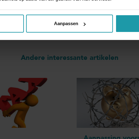
*
E-mail adres
*
Aanpassen
Andere interessante artikelen
Aanpassing voors