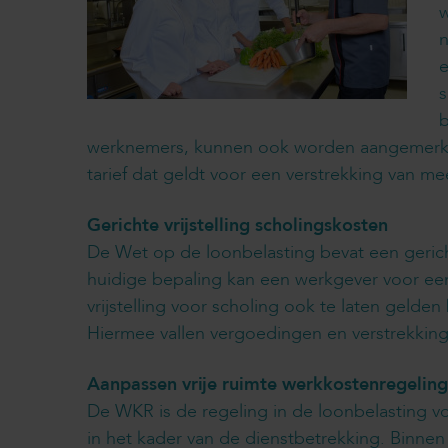
w
n
e
s
b
werknemers, kunnen ook worden aangemerkt als
tarief dat geldt voor een verstrekking van m
Gerichte vrijstelling scholingskosten
De Wet op de loonbelasting bevat een gerich
huidige bepaling kan een werkgever voor een
vrijstelling voor scholing ook te laten gelde
Hiermee vallen vergoedingen en verstrekking
Aanpassen vrije ruimte werkkostenregelin
De WKR is de regeling in de loonbelasting 
in het kader van de dienstbetrekking. Binne