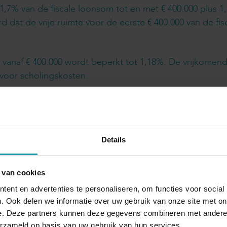
,7% van de fiscale loonsom tot en met € 400.000 plus 1,
 dat de vrije ruimte voor de eerste € 400.000 van de fi
om vanaf € 400.000 wordt beperkt tot 1,18%. De vrijkom
g voor scholingskosten.
Details
 van cookies
Blijf op de hoogte van het financiële nieuw
ent en advertenties te personaliseren, om functies voor social
. Ook delen we informatie over uw gebruik van onze site met on
Schrijf je hieronder in voor onze maandelijkse mailing.
e. Deze partners kunnen deze gegevens combineren met andere i
erzameld op basis van uw gebruik van hun services.