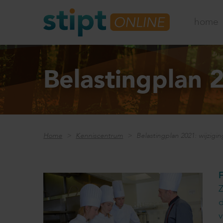
home
Belastingplan 
Home
Kenniscentrum
Belastingplan 2021: wijzigi
Z
d
v