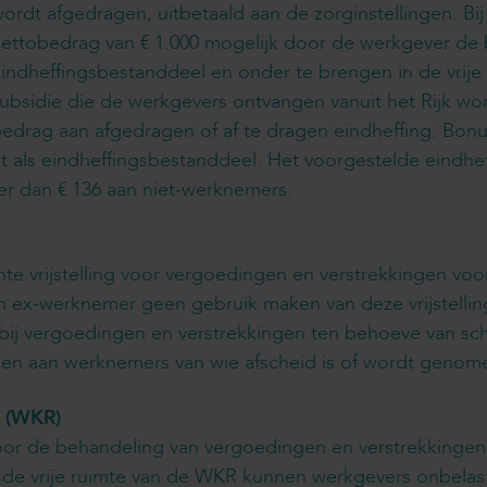
ordt afgedragen, uitbetaald aan de zorginstellingen. Bi
ettobedrag van € 1.000 mogelijk door de werkgever de b
indheffingsbestanddeel en onder te brengen in de vrije
ubsidie die de werkgevers ontvangen vanuit het Rijk w
edrag aan afgedragen of af te dragen eindheffing. Bonu
 eindheffingsbestanddeel. Het voorgestelde eindheffings
eer dan € 136 aan niet-werknemers.
te vrijstelling voor vergoedingen en verstrekkingen voo
 ex-werknemer geen gebruik maken van deze vrijstelling
n bij vergoedingen en verstrekkingen ten behoeve van sch
en aan werknemers van wie afscheid is of wordt genomen 
g (WKR)
voor de behandeling van vergoedingen en verstrekkinge
n de vrije ruimte van de WKR kunnen werkgevers onbela