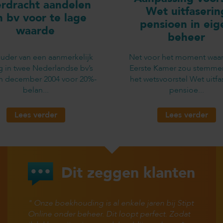
rdracht aandelen
Wet uitfaserin
n bv voor te lage
pensioen in eig
waarde
beheer
uder van een aanmerkelijk
Net voor het moment waa
g in twee Nederlandse bv’s
Eerste Kamer zou stemme
in december 2004 voor 20%-
het wetsvoorstel Wet uitfa
belan...
pensioe...
Lees verder
Lees verder
Dit zeggen klanten
Onze boekhouding is al enkele jaren bij Stipt
Online onder beheer. Dit loopt perfect. Zodat