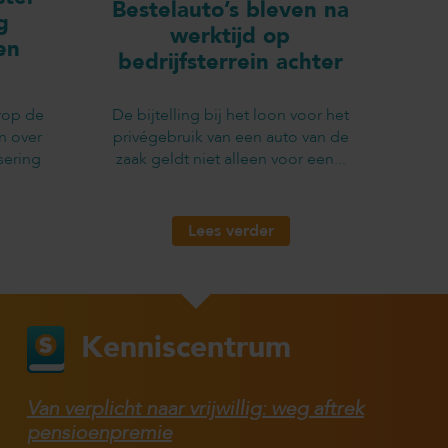
Bestelauto’s bleven na
g
werktijd op
en
bedrijfsterrein achter
rop de
De bijtelling bij het loon voor het
n over
privégebruik van een auto van de
sering
zaak geldt niet alleen voor een...
Lees verder
Kenniscentrum
Van verplicht naar vrijwillig: weg aftrek
pensioenpremie