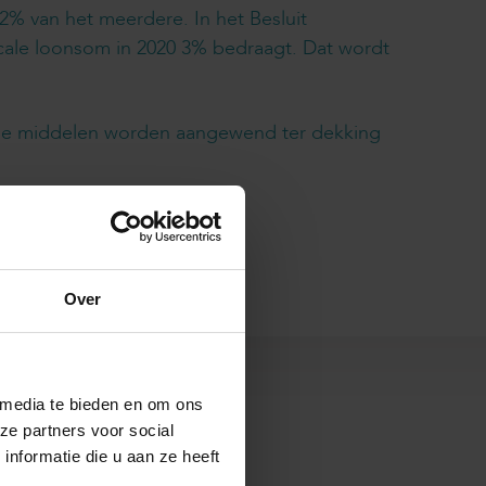
2% van het meerdere. In het Besluit
scale loonsom in 2020 3% bedraagt. Dat wordt
ende middelen worden aangewend ter dekking
Over
s
 media te bieden en om ons
ze partners voor social
nformatie die u aan ze heeft