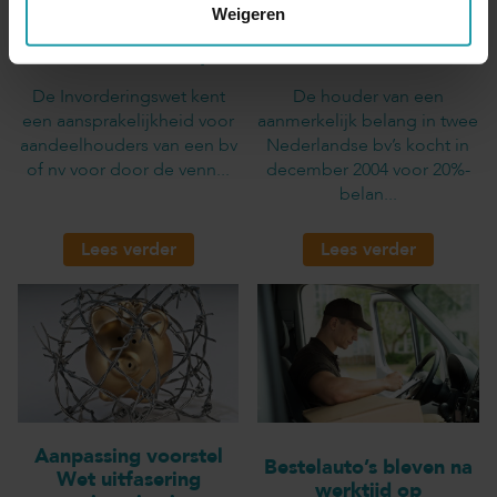
aandeelhouder deed
Weigeren
aan bv voor te lage
onvoldoende
waarde
onderzoek naar koper
De Invorderingswet kent
De houder van een
een aansprakelijkheid voor
aanmerkelijk belang in twee
aandeelhouders van een bv
Nederlandse bv’s kocht in
of nv voor door de venn...
december 2004 voor 20%-
belan...
Lees verder
Lees verder
Aanpassing voorstel
Bestelauto’s bleven na
Wet uitfasering
werktijd op