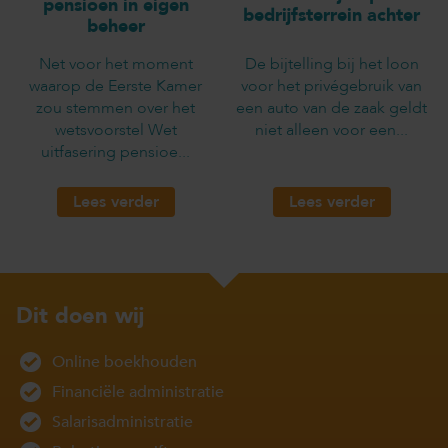
pensioen in eigen
bedrijfsterrein achter
beheer
Net voor het moment
De bijtelling bij het loon
waarop de Eerste Kamer
voor het privégebruik van
zou stemmen over het
een auto van de zaak geldt
wetsvoorstel Wet
niet alleen voor een...
uitfasering pensioe...
Lees verder
Lees verder
Dit doen wij
Online boekhouden
Financiële administratie
Salarisadministratie