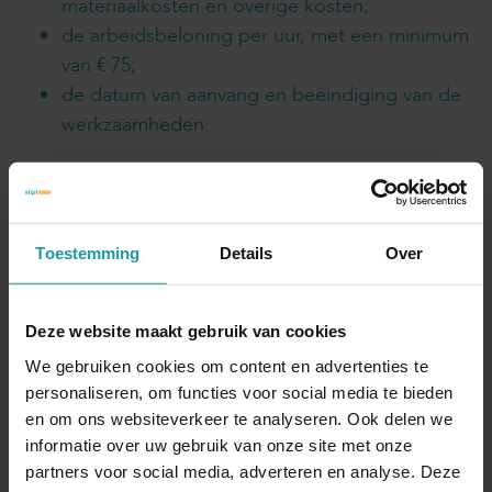
materiaalkosten en overige kosten;
de arbeidsbeloning per uur, met een minimum
van € 75;
de datum van aanvang en beëindiging van de
werkzaamheden.
Verplichtingen zelfstandige en opdrachtgever
Het conceptwetsvoorstel bevat een aantal
verplichtingen waaraan zelfstandigen en hun
Toestemming
Details
Over
(zakelijke) opdrachtgevers moeten voldoen.
De zelfstandige moet vooraf een inschatting
verstrekken van de directe kosten en de te werken
Deze website maakt gebruik van cookies
uren aan de opdrachtgever. Aan de hand van deze
We gebruiken cookies om content en advertenties te
gegevens kan het uurtarief berekend worden. De
personaliseren, om functies voor social media te bieden
zelfstandige moet tussentijds en na afloop van de
en om ons websiteverkeer te analyseren. Ook delen we
opdracht een uren- en kostenoverzicht verstrekken.
informatie over uw gebruik van onze site met onze
partners voor social media, adverteren en analyse. Deze
De opdrachtgever moet de hem verstrekte