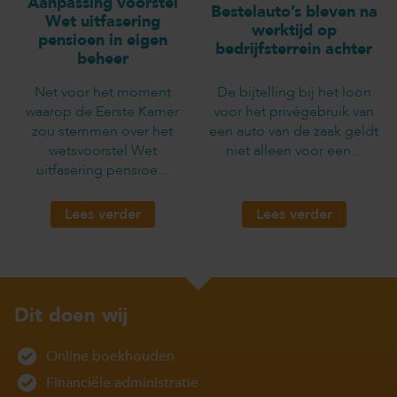
Aanpassing voorstel
Bestelauto’s bleven na
Wet uitfasering
werktijd op
pensioen in eigen
bedrijfsterrein achter
beheer
Net voor het moment
De bijtelling bij het loon
waarop de Eerste Kamer
voor het privégebruik van
zou stemmen over het
een auto van de zaak geldt
wetsvoorstel Wet
niet alleen voor een...
uitfasering pensioe...
Lees verder
Lees verder
Dit doen wij
Online boekhouden
Financiële administratie