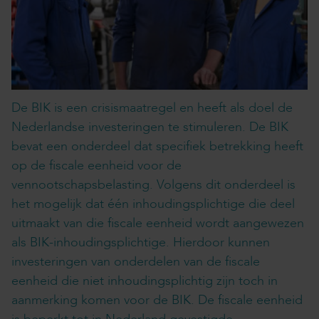
De BIK is een crisismaatregel en heeft als doel de
Nederlandse investeringen te stimuleren. De BIK
bevat een onderdeel dat specifiek betrekking heeft
op de fiscale eenheid voor de
vennootschapsbelasting. Volgens dit onderdeel is
het mogelijk dat één inhoudingsplichtige die deel
uitmaakt van die fiscale eenheid wordt aangewezen
als BIK-inhoudingsplichtige. Hierdoor kunnen
investeringen van onderdelen van de fiscale
eenheid die niet inhoudingsplichtig zijn toch in
aanmerking komen voor de BIK. De fiscale eenheid