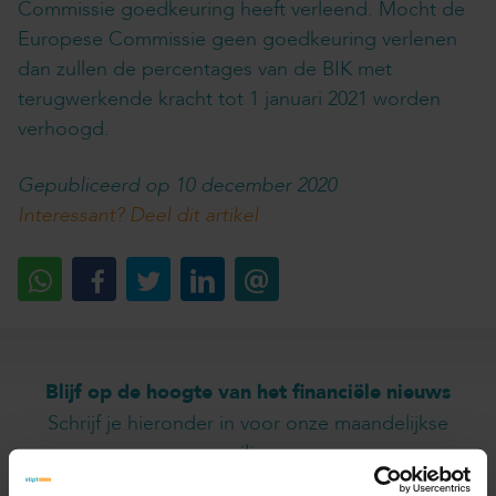
Commissie goedkeuring heeft verleend. Mocht de
Europese Commissie geen goedkeuring verlenen
dan zullen de percentages van de BIK met
terugwerkende kracht tot 1 januari 2021 worden
verhoogd.
Gepubliceerd op 10 december 2020
Interessant? Deel dit artikel
Blijf op de hoogte van het financiële nieuws
Schrijf je hieronder in voor onze maandelijkse
mailing.