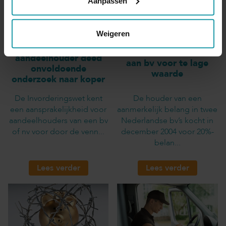
Aanpassen
Weigeren
Verkopende
Overdracht aandelen
aandeelhouder deed
aan bv voor te lage
onvoldoende
waarde
onderzoek naar koper
De Invorderingswet kent
De houder van een
een aansprakelijkheid voor
aanmerkelijk belang in twee
aandeelhouders van een bv
Nederlandse bv’s kocht in
of nv voor door de venn...
december 2004 voor 20%-
belan...
Lees verder
Lees verder