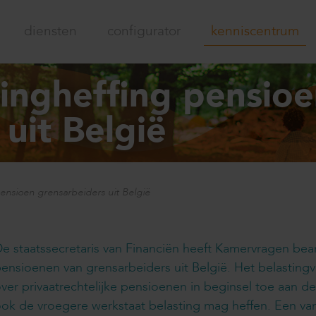
diensten
configurator
kenniscentrum
ingheffing pensio
uit België
ensioen grensarbeiders uit België
e staatssecretaris van Financiën heeft Kamervragen be
ensioenen van grensarbeiders uit België. Het belastingv
ver privaatrechtelijke pensioenen in beginsel toe aan d
ok de vroegere werkstaat belasting mag heffen. Een va