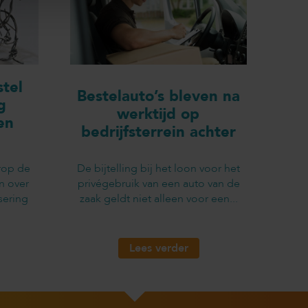
tel
Bestelauto’s bleven na
g
werktijd op
en
bedrijfsterrein achter
rop de
De bijtelling bij het loon voor het
n over
privégebruik van een auto van de
sering
zaak geldt niet alleen voor een...
Lees verder