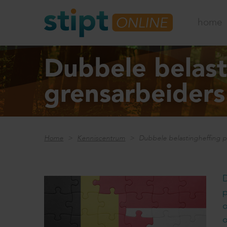
home
Dubbele belast
grensarbeiders 
Home
Kenniscentrum
Dubbele belastingheffing p
D
p
o
o