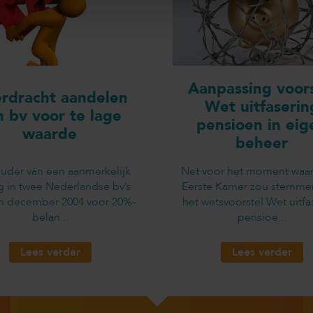
Aanpassing voors
rdracht aandelen
Wet uitfaserin
n bv voor te lage
pensioen in eig
waarde
beheer
uder van een aanmerkelijk
Net voor het moment waa
g in twee Nederlandse bv’s
Eerste Kamer zou stemme
in december 2004 voor 20%-
het wetsvoorstel Wet uitfa
belan...
pensioe...
Lees verder
Lees verder