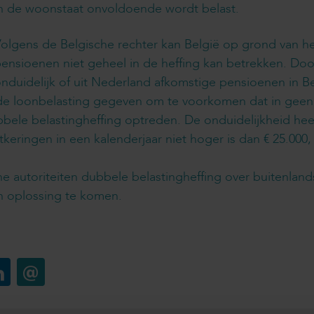
n de woonstaat onvoldoende wordt belast.
olgens de Belgische rechter kan België op grond van he
ensioenen niet geheel in de heffing kan betrekken. Door
nduidelijk of uit Nederland afkomstige pensioenen in 
r de loonbelasting gegeven om te voorkomen dat in gee
bele belastingheffing optreden. De onduidelijkheid he
ringen in een kalenderjaar niet hoger is dan € 25.000, 
 autoriteiten dubbele belastingheffing over buitenland
en oplossing te komen.