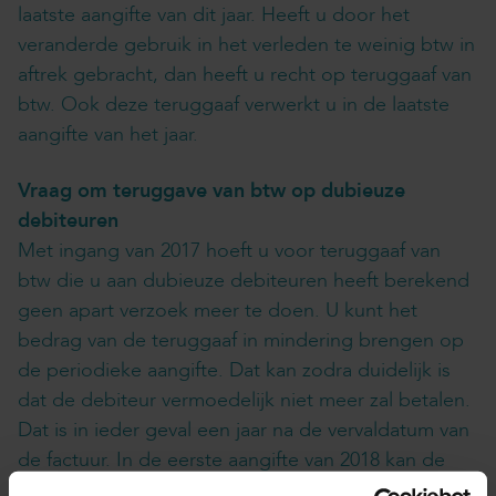
laatste aangifte van dit jaar. Heeft u door het
veranderde gebruik in het verleden te weinig btw in
aftrek gebracht, dan heeft u recht op teruggaaf van
btw. Ook deze teruggaaf verwerkt u in de laatste
aangifte van het jaar.
Vraag om teruggave van btw op dubieuze
debiteuren
Met ingang van 2017 hoeft u voor teruggaaf van
btw die u aan dubieuze debiteuren heeft berekend
geen apart verzoek meer te doen. U kunt het
bedrag van de teruggaaf in mindering brengen op
de periodieke aangifte. Dat kan zodra duidelijk is
dat de debiteur vermoedelijk niet meer zal betalen.
Dat is in ieder geval een jaar na de vervaldatum van
de factuur. In de eerste aangifte van 2018 kan de
btw teruggevraagd worden van niet betaalde