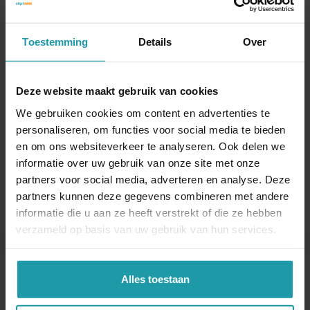
facturen van voor 2017. Mochten deze alsnog
betaald worden, dan moet u de teruggevraagde
Toestemming
Details
Over
btw afdragen. Heeft u zelf facturen van 2016 of
ouder niet betaald, dan kan het zijn dat u de btw
daarvan bij uw eerste aangifte van 2018 moet
Deze website maakt gebruik van cookies
betalen aan de Belastingdienst.
We gebruiken cookies om content en advertenties te
personaliseren, om functies voor social media te bieden
Gepubliceerd op 24 november 2017
en om ons websiteverkeer te analyseren. Ook delen we
Interessant? Deel dit artikel
informatie over uw gebruik van onze site met onze
partners voor social media, adverteren en analyse. Deze
partners kunnen deze gegevens combineren met andere
informatie die u aan ze heeft verstrekt of die ze hebben
verzameld op basis van uw gebruik van hun services.
Blijf op de hoogte van het financiële nieuws
Alles toestaan
Schrijf je hieronder in voor onze maandelijkse