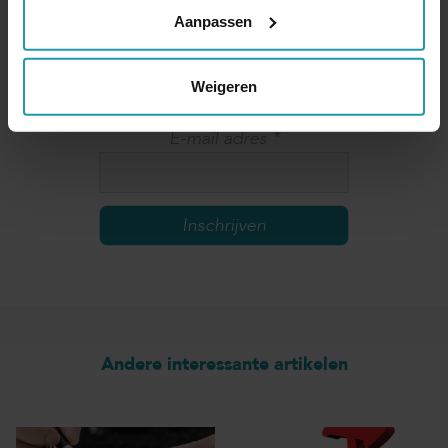
mailing.
Aanpassen
Naam
*
Weigeren
E-mail adres
*
Andere interessante artikelen