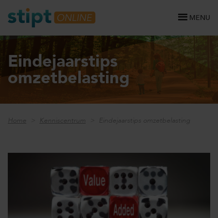
MENU
Eindejaarstips
omzetbelasting
Home
Kenniscentrum
Eindejaarstips omzetbelasting