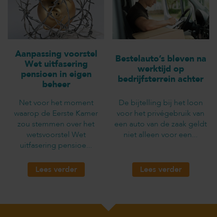
Aanpassing voorstel
Bestelauto’s bleven na
Wet uitfasering
werktijd op
pensioen in eigen
bedrijfsterrein achter
beheer
Net voor het moment
De bijtelling bij het loon
waarop de Eerste Kamer
voor het privégebruik van
zou stemmen over het
een auto van de zaak geldt
wetsvoorstel Wet
niet alleen voor een...
uitfasering pensioe...
Lees verder
Lees verder