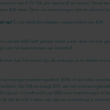
aximum van € 15.734, om daarna af te nemen. Vanaf een 
een KIA meer. Door uw investeringen slim te plannen ku
et op!
Er zijn bedrijfsmiddelen uitgezonderd van KIA.
oor u eerder KIA hebt gehad, moet u een deel van het g
gin van het kalenderjaar van aanschaf.
omen kan het zinvol zijn de verkoop uit te stellen tot na
t op energie-investeringsaftrek (EIA) of op milieu-invest
middelen. De EIA bedraagt 55% van het investeringsbed
0 miljoen. U heeft recht op MIA voor investeringen in b
 op de lijst en wilt u zeker zijn dat uw investering in a