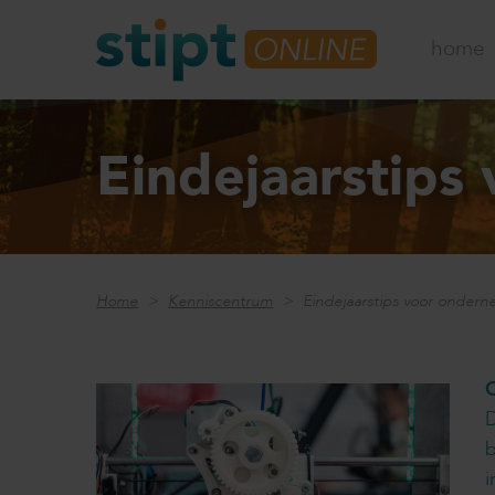
home
Eindejaarstips
Home
Kenniscentrum
Eindejaarstips voor onder
O
D
b
i