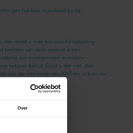
chtingen hebben ingediend bij de
 dan moet u over het verschil belasting
et bestaan van deze reserve is een
kostprijs van investeringen in andere
serve hebben benut. Doet u dat niet, dan
lt dus aan het einde van 2017 vrij. U kunt de
ng over te gaan.
Over