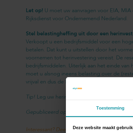
Let op!
U moet uw aanvragen voor EIA, MIA e
Rijksdienst voor Ondernemend Nederland.
Stel belastingheffing uit door een herinve
Verkoopt u een bedrijfsmiddel voor een hoger
betalen. Dat kunt u uitstellen door het vorm
voornemen tot herinvestering vereist. De rese
bedrijfsmiddelen. Uiterlijk aan het einde va
moet u alsnog ineens belasting over de (rest
vrijval en dus de belastingheffing ineens voo
Tip!
Leg uw herinvesteringsvoornemen nog voo
Toestemming
Gepubliceerd op 24 november 2017
Deze website maakt gebruik
Interessant? Deel dit artikel