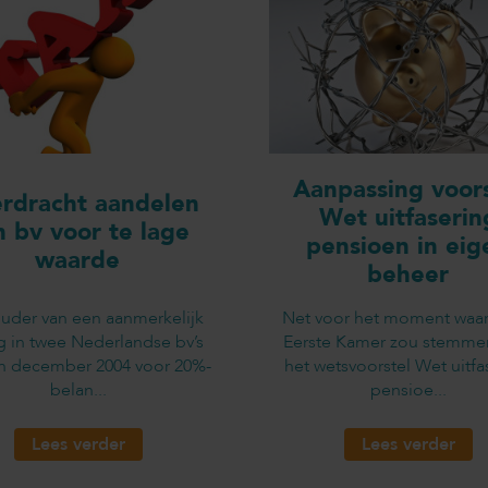
Aanpassing voors
rdracht aandelen
Wet uitfaserin
n bv voor te lage
pensioen in eig
waarde
beheer
uder van een aanmerkelijk
Net voor het moment waa
g in twee Nederlandse bv’s
Eerste Kamer zou stemme
in december 2004 voor 20%-
het wetsvoorstel Wet uitfa
belan...
pensioe...
Lees verder
Lees verder