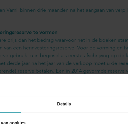
n Vamil binnen drie maanden na het aangaan van verpli
steringsreserve te vormen
e prijs dan het bedrag waarvoor het in de boeken staat,
en van een herinvesteringsreserve. Voor de vorming en h
rve gebruikt u in beginsel als eerste afschrijving op de 
n het derde jaar na het jaar van de verkoop moet u de re
erende) reserve betalen. Een in 2014 gevormde reserve va
rkomen door voor het einde van het jaar tot herinvesteri
r de jaarwisseling vast.
Details
 van cookies