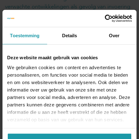
verwachte ontwikkelingen als gevolg van invoering
van het tweeschijvenstelsel leidt dit ertoe dat er
serieuze kanttekeningen te plaatsen zijn bij de
(toekomstige) effectiviteit van de
Toestemming
Details
Over
middelingsregeling. De onderzoekers zien twee
opties voor de middelingsregeling. De eerste optie
is het betrekken van de afbouw van de
Deze website maakt gebruik van cookies
heffingskortingen bij de middelingsregeling. De
We gebruiken cookies om content en advertenties te
tweede optie is afschaffing van de
personaliseren, om functies voor social media te bieden
middelingsregeling.
en om ons websiteverkeer te analyseren. Ook delen we
informatie over uw gebruik van onze site met onze
Gepubliceerd op 20 december 2018
partners voor social media, adverteren en analyse. Deze
partners kunnen deze gegevens combineren met andere
Interessant? Deel dit artikel
informatie die u aan ze heeft verstrekt of die ze hebben
verzameld op basis van uw gebruik van hun services.