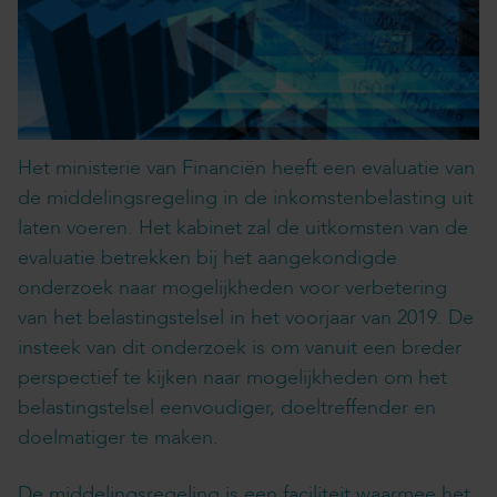
Het ministerie van Financiën heeft een evaluatie van
de middelingsregeling in de inkomstenbelasting uit
laten voeren. Het kabinet zal de uitkomsten van de
evaluatie betrekken bij het aangekondigde
onderzoek naar mogelijkheden voor verbetering
van het belastingstelsel in het voorjaar van 2019. De
insteek van dit onderzoek is om vanuit een breder
perspectief te kijken naar mogelijkheden om het
belastingstelsel eenvoudiger, doeltreffender en
doelmatiger te maken.
De middelingsregeling is een faciliteit waarmee het