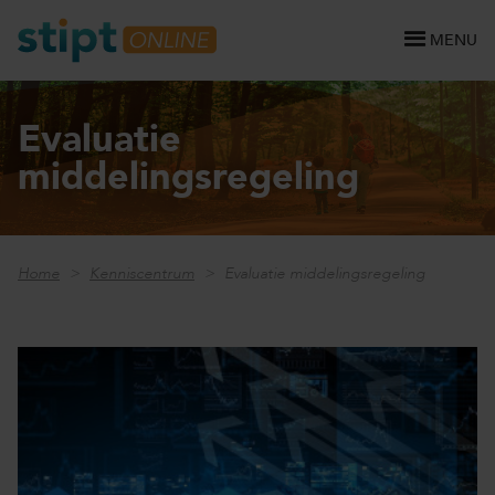
MENU
Evaluatie
middelingsregeling
Home
Kenniscentrum
Evaluatie middelingsregeling