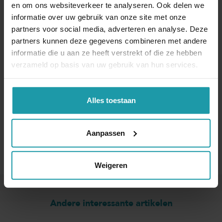
en om ons websiteverkeer te analyseren. Ook delen we
Schrijf je hieronder in voor onze maandelijkse
informatie over uw gebruik van onze site met onze
mailing.
partners voor social media, adverteren en analyse. Deze
partners kunnen deze gegevens combineren met andere
Naam
*
informatie die u aan ze heeft verstrekt of die ze hebben
verzameld op basis van uw gebruik van hun services.
E-mail adres
*
Alles toestaan
Aanpassen
Weigeren
Andere interessante artikelen