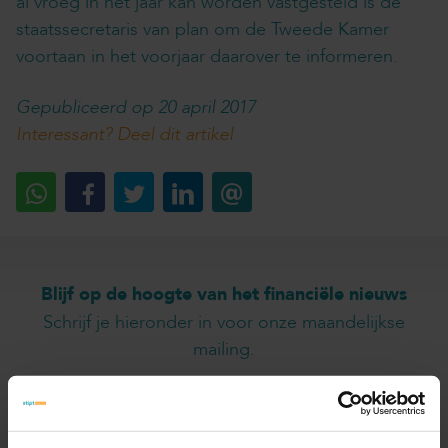
al vroeg in het jaar kan worden vastgesteld is de
staatssecretaris van plan om de Tweede Kamer
voortaan in het voorjaar daarover te informeren.
Gepubliceerd op 20 april 2017
Interessant? Deel dit artikel
Blijf op de hoogte van het financiële nieuws
Schrijf je hieronder in voor onze maandelijkse
mailing.
Naam
*