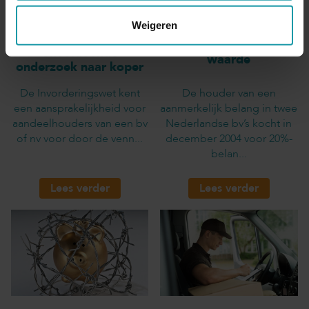
Verkopende
Weigeren
Overdracht aandelen
aandeelhouder deed
aan bv voor te lage
onvoldoende
waarde
onderzoek naar koper
De Invorderingswet kent
De houder van een
een aansprakelijkheid voor
aanmerkelijk belang in twee
aandeelhouders van een bv
Nederlandse bv’s kocht in
of nv voor door de venn...
december 2004 voor 20%-
belan...
Lees verder
Lees verder