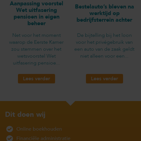
Aanpassing voorstel
Bestelauto’s bleven na
Wet uitfasering
werktijd op
pensioen in eigen
bedrijfsterrein achter
beheer
Net voor het moment
De bijtelling bij het loon
waarop de Eerste Kamer
voor het privégebruik van
zou stemmen over het
een auto van de zaak geldt
wetsvoorstel Wet
niet alleen voor een...
uitfasering pensioe...
Lees verder
Lees verder
Dit doen wij
Online boekhouden
Financiële administratie