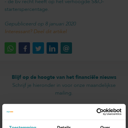
- de bv recht heeft op het verhoogde S&O-
starterspercentage.
Gepubliceerd op 8 januari 2020
Interessant? Deel dit artikel
Blijf op de hoogte van het financiële nieuws
Schrijf je hieronder in voor onze maandelijkse
mailing.
Naam
*
Toestemming
Details
Over