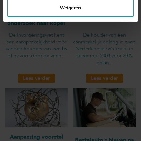
Verkopende
Overdracht aandelen
Weigeren
aandeelhouder deed
aan bv voor te lage
onvoldoende
waarde
onderzoek naar koper
De Invorderingswet kent
De houder van een
een aansprakelijkheid voor
aanmerkelijk belang in twee
aandeelhouders van een bv
Nederlandse bv’s kocht in
of nv voor door de venn...
december 2004 voor 20%-
belan...
Lees verder
Lees verder
Aanpassing voorstel
Bestelauto’s bleven na