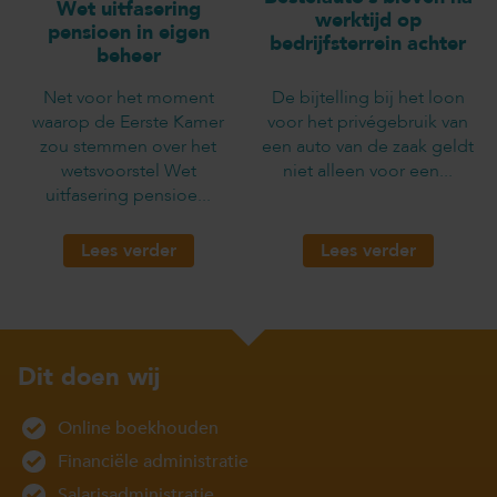
Wet uitfasering
werktijd op
pensioen in eigen
bedrijfsterrein achter
beheer
Net voor het moment
De bijtelling bij het loon
waarop de Eerste Kamer
voor het privégebruik van
zou stemmen over het
een auto van de zaak geldt
wetsvoorstel Wet
niet alleen voor een...
uitfasering pensioe...
Lees verder
Lees verder
Dit doen wij
Online boekhouden
Financiële administratie
Salarisadministratie