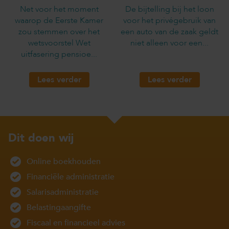
Net voor het moment
De bijtelling bij het loon
waarop de Eerste Kamer
voor het privégebruik van
zou stemmen over het
een auto van de zaak geldt
wetsvoorstel Wet
niet alleen voor een...
uitfasering pensioe...
Lees verder
Lees verder
Dit doen wij
Online boekhouden
Financiële administratie
Salarisadministratie
Belastingaangifte
Fiscaal en financieel advies