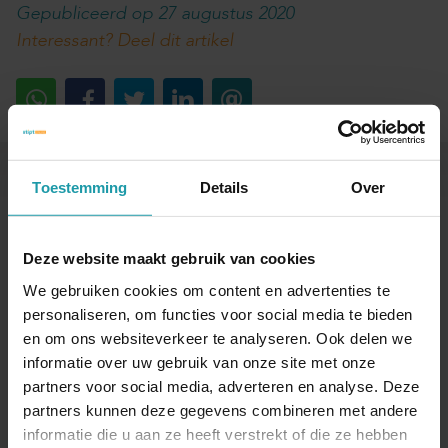
Gepubliceerd op 27 augustus 2020
Interessant? Deel dit artikel
Toestemming
Details
Over
Blijf op de hoogte van het financiële nieuws
Schrijf je hieronder in voor onze maandelijkse
mailing.
Deze website maakt gebruik van cookies
We gebruiken cookies om content en advertenties te
Naam
*
personaliseren, om functies voor social media te bieden
en om ons websiteverkeer te analyseren. Ook delen we
informatie over uw gebruik van onze site met onze
partners voor social media, adverteren en analyse. Deze
E-mail adres
*
partners kunnen deze gegevens combineren met andere
informatie die u aan ze heeft verstrekt of die ze hebben