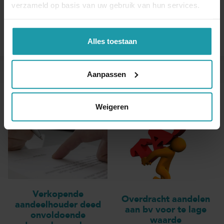
verzameld op basis van uw gebruik van hun services.
Alles toestaan
Aanpassen
Andere interessante artikelen
Weigeren
Verkopende
Overdracht aandelen
aandeelhouder deed
aan bv voor te lage
onvoldoende
waarde