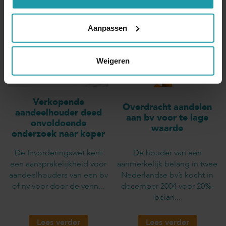
Aanpassen
Weigeren
Verkopende
Overdracht aandelen
aandeelhouder deed
aan bv voor te lage
onvoldoende
waarde
onderzoek naar koper
De Invorderingswet kent
De houder van een
een aansprakelijkheid voor
aanmerkelijk belang in twee
aandeelhouders van een bv
Nederlandse bv’s kocht in
of nv voor door de venn...
december 2004 voor 20%-
belan...
Lees verder
Lees verder