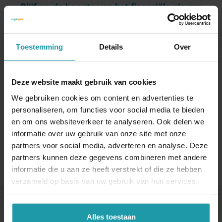
Blijf op de hoogte van het financiële nieuws
Schrijf je hieronder in voor onze maandelijkse
mailing.
Toestemming
Details
Over
Naam
*
Deze website maakt gebruik van cookies
We gebruiken cookies om content en advertenties te
E-mail adres
*
personaliseren, om functies voor social media te bieden
en om ons websiteverkeer te analyseren. Ook delen we
informatie over uw gebruik van onze site met onze
partners voor social media, adverteren en analyse. Deze
partners kunnen deze gegevens combineren met andere
informatie die u aan ze heeft verstrekt of die ze hebben
verzameld op basis van uw gebruik van hun services.
Andere interessante artikelen
Alles toestaan