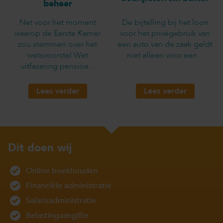
beheer
Net voor het moment
De bijtelling bij het loon
waarop de Eerste Kamer
voor het privégebruik van
zou stemmen over het
een auto van de zaak geldt
wetsvoorstel Wet
niet alleen voor een...
uitfasering pensioe...
Lees verder
Lees verder
Dit doen wij
Online boekhouden
Financiële administratie
Salarisadministratie
Belastingaangifte