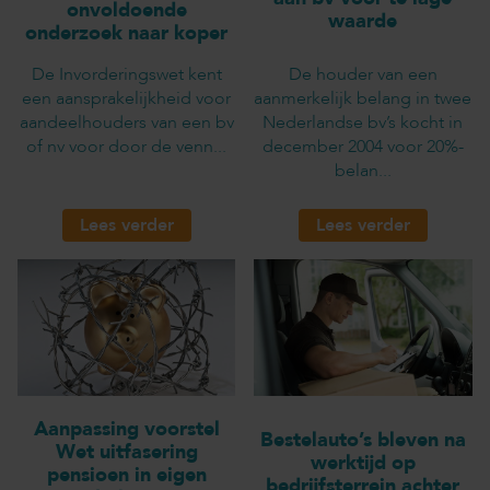
onvoldoende
waarde
onderzoek naar koper
De Invorderingswet kent
De houder van een
een aansprakelijkheid voor
aanmerkelijk belang in twee
aandeelhouders van een bv
Nederlandse bv’s kocht in
of nv voor door de venn...
december 2004 voor 20%-
belan...
Lees verder
Lees verder
Aanpassing voorstel
Bestelauto’s bleven na
Wet uitfasering
werktijd op
pensioen in eigen
bedrijfsterrein achter