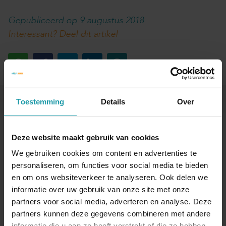
Gepubliceerd op 9 augustus 2018
Interessant? Deel dit artikel
Toestemming
Details
Over
Blijf op de hoogte van het financiële nieuws
Schrijf je hieronder in voor onze maandelijkse
Deze website maakt gebruik van cookies
mailing.
We gebruiken cookies om content en advertenties te
personaliseren, om functies voor social media te bieden
Naam
*
en om ons websiteverkeer te analyseren. Ook delen we
informatie over uw gebruik van onze site met onze
partners voor social media, adverteren en analyse. Deze
E-mail adres
*
partners kunnen deze gegevens combineren met andere
informatie die u aan ze heeft verstrekt of die ze hebben