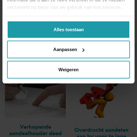
verzameld op basis van uw gebruik van hun services.
Alles toestaan
Aanpassen
Andere interessante artikelen
Weigeren
Verkopende
Overdracht aandelen
aandeelhouder deed
aan bv voor te lage