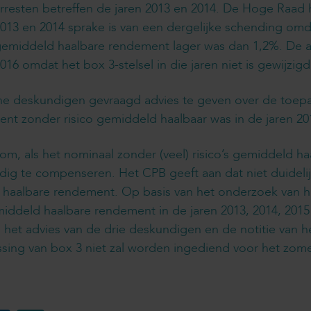
rresten betreffen de jaren 2013 en 2014. De Hoge Raad h
013 en 2014 sprake is van een dergelijke schending omdat 
emiddeld haalbare rendement lager was dan 1,2%. De a
016 omdat het box 3-stelsel in die jaren niet is gewijzigd
sche deskundigen gevraagd advies te geven over de toepa
t zonder risico gemiddeld haalbaar was in de jaren 201
om, als het nominaal zonder (veel) risico’s gemiddeld h
dig te compenseren. Het CPB geeft aan dat niet duidelijk
haalbare rendement. Op basis van het onderzoek van he
gemiddeld haalbare rendement in de jaren 2013, 2014, 2015
op het advies van de drie deskundigen en de notitie van
ssing van box 3 niet zal worden ingediend voor het zom