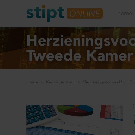
home
Herzieningsvoo
Tweede Kamer
Home
Kenniscentrum
Herzieningsvoorstel box 3
O
b
(
z