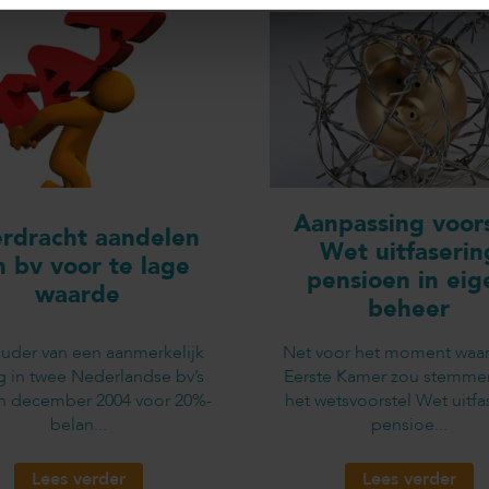
Aanpassing voors
rdracht aandelen
Wet uitfaserin
n bv voor te lage
pensioen in eig
waarde
beheer
uder van een aanmerkelijk
Net voor het moment waa
g in twee Nederlandse bv’s
Eerste Kamer zou stemme
in december 2004 voor 20%-
het wetsvoorstel Wet uitfa
belan...
pensioe...
Lees verder
Lees verder