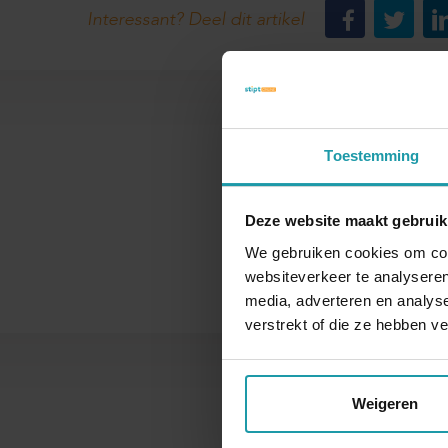
Interessant? Deel dit artikel
Toestemming
Naam
Deze website maakt gebruik
We gebruiken cookies om cont
websiteverkeer te analyseren
media, adverteren en analys
verstrekt of die ze hebben v
Weigeren