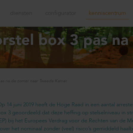
diensten
configurator
kenniscentrum
rstel box 3 pas na
 pas na de zomer naar Tweede Kamer
p 14 juni 2019 heeft de Hoge Raad in een aantal arres
ox 3 geoordeeld dat deze heffing op stelselniveau in stri
EP) bij het Europees Verdrag voor de Rechten van de 
over het nominaal zonder (veel) risico’s gemiddeld haal