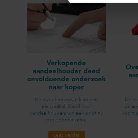
Verkopende
Ove
aandeelhouder deed
aa
onvoldoende onderzoek
naar koper
De Invorderingswet kent een
De ho
aansprakelijkheid voor
belan
aandeelhouders van een bv of nv
kocht 
voor door de venn...
Lees verder