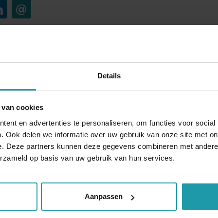
Blijf op de hoogte van het financiële nieuw
Details
Schrijf je hieronder in voor onze maandelijkse mailing.
*
E-mail adres
*
 van cookies
ent en advertenties te personaliseren, om functies voor social
. Ook delen we informatie over uw gebruik van onze site met on
e. Deze partners kunnen deze gegevens combineren met andere i
erzameld op basis van uw gebruik van hun services.
Andere interessante artikelen
Aanpassen