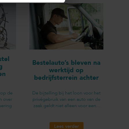
tel
Bestelauto’s bleven na
g
werktijd op
en
bedrijfsterrein achter
rop de
De bijtelling bij het loon voor het
n over
privégebruik van een auto van de
sering
zaak geldt niet alleen voor een...
Lees verder