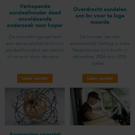
Verkopende
Overdracht aandelen
aandeelhouder deed
aan bv voor te lage
onvoldoende
waarde
onderzoek naar koper
De Invorderingswet kent
De houder van een
een aansprakelijkheid voor
aanmerkelijk belang in twee
aandeelhouders van een bv
Nederlandse bv’s kocht in
of nv voor door de venn...
december 2004 voor 20%-
belan...
Lees verder
Lees verder
Aanpassing voorstel