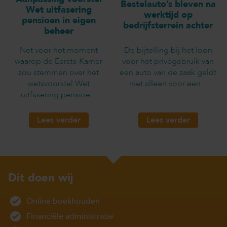
Bestelauto’s bleven na
Wet uitfasering
werktijd op
pensioen in eigen
bedrijfsterrein achter
beheer
Net voor het moment
De bijtelling bij het loon
waarop de Eerste Kamer
voor het privégebruik van
zou stemmen over het
een auto van de zaak geldt
wetsvoorstel Wet
niet alleen voor een...
uitfasering pensioe...
Lees verder
Lees verder
Dit doen wij
Online boekhouden
Financiële administratie