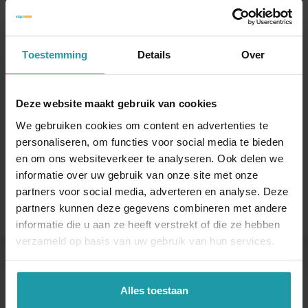
Schrijf je hieronder in voor onze maandelijkse
mailing.
Toestemming
Details
Over
Naam
*
Deze website maakt gebruik van cookies
E-mail adres
*
We gebruiken cookies om content en advertenties te
personaliseren, om functies voor social media te bieden
en om ons websiteverkeer te analyseren. Ook delen we
informatie over uw gebruik van onze site met onze
partners voor social media, adverteren en analyse. Deze
partners kunnen deze gegevens combineren met andere
informatie die u aan ze heeft verstrekt of die ze hebben
verzameld op basis van uw gebruik van hun services.
Andere interessante artikelen
Alles toestaan