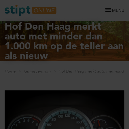
MENU
Hof Den Haag merkt
auto met minder dan
1.000 km op de teller aan
als nieuw
Home
Kenniscentrum
Hof Den Haag merkt auto met minder d