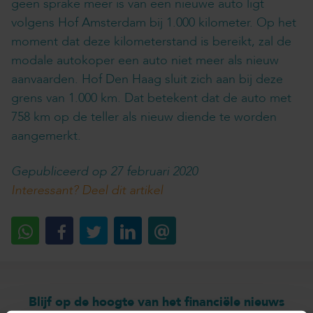
geen sprake meer is van een nieuwe auto ligt
volgens Hof Amsterdam bij 1.000 kilometer. Op het
moment dat deze kilometerstand is bereikt, zal de
modale autokoper een auto niet meer als nieuw
aanvaarden. Hof Den Haag sluit zich aan bij deze
grens van 1.000 km. Dat betekent dat de auto met
758 km op de teller als nieuw diende te worden
aangemerkt.
Gepubliceerd op 27 februari 2020
Interessant? Deel dit artikel
Blijf op de hoogte van het financiële nieuws