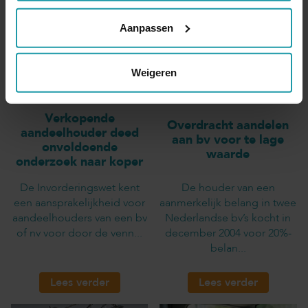
Aanpassen
Weigeren
Verkopende
Overdracht aandelen
aandeelhouder deed
aan bv voor te lage
onvoldoende
waarde
onderzoek naar koper
De Invorderingswet kent
De houder van een
een aansprakelijkheid voor
aanmerkelijk belang in twee
aandeelhouders van een bv
Nederlandse bv’s kocht in
of nv voor door de venn...
december 2004 voor 20%-
belan...
Lees verder
Lees verder