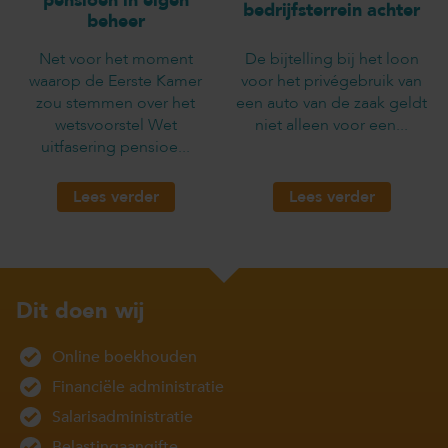
pensioen in eigen
bedrijfsterrein achter
beheer
Net voor het moment
De bijtelling bij het loon
waarop de Eerste Kamer
voor het privégebruik van
zou stemmen over het
een auto van de zaak geldt
wetsvoorstel Wet
niet alleen voor een...
uitfasering pensioe...
Lees verder
Lees verder
Dit doen wij
Online boekhouden
Financiële administratie
Salarisadministratie
Belastingaangifte