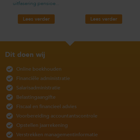
uitfasering pensioe...
Lees verder
Lees verder
Dit doen wij
Online boekhouden
Financiële administratie
Salarisadministratie
Belastingaangifte
Fiscaal en financieel advies
Voorbereiding accountantscontrole
Opstellen jaarrekening
Verstrekken managementinformatie