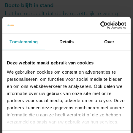
Boete blijft in stand
Het hof oordeelt dat de bv opzettelijk te weinig
belasting heeft afgedragen. De bestuurders
werkten nauw samen met de buitenlandse partijen
en waren volledig op de hoogte van het
Toestemming
Details
Over
kunstmatige karakter van de structuur. Zij wisten dat
per saldo geen Luxemburgse belasting werd
betaald. Toch claimden zij de vermindering. Dat de
Deze website maakt gebruik van cookies
bv zich liet bijstaan door een
We gebruiken cookies om content en advertenties te
belastingadvieskantoor, maakt het standpunt niet
personaliseren, om functies voor social media te bieden
pleitbaar. De boete van 50% is passend, ook al gaat
en om ons websiteverkeer te analyseren. Ook delen we
het om ruim € 22 miljoen.
informatie over uw gebruik van onze site met onze
partners voor social media, adverteren en analyse. Deze
partners kunnen deze gegevens combineren met andere
Gepubliceerd op 16 april 2026
informatie die u aan ze heeft verstrekt of die ze hebben
Interessant? Deel dit artikel
verzameld op basis van uw gebruik van hun services.