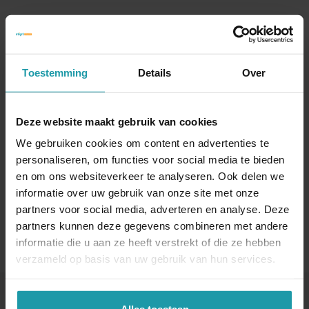
Blijf op de hoogte van het financiële nieuws
Schrijf je hieronder in voor onze maandelijkse
mailing.
Toestemming
Details
Over
Naam
*
Deze website maakt gebruik van cookies
We gebruiken cookies om content en advertenties te
E-mail adres
*
personaliseren, om functies voor social media te bieden
en om ons websiteverkeer te analyseren. Ook delen we
informatie over uw gebruik van onze site met onze
partners voor social media, adverteren en analyse. Deze
partners kunnen deze gegevens combineren met andere
informatie die u aan ze heeft verstrekt of die ze hebben
verzameld op basis van uw gebruik van hun services.
Alles toestaan