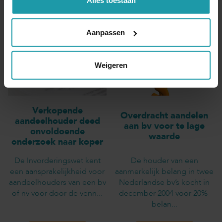
Andere interessante artikelen
Aanpassen
Weigeren
Verkopende
Overdracht aandelen
aandeelhouder deed
aan bv voor te lage
onvoldoende
waarde
onderzoek naar koper
De Invorderingswet kent
De houder van een
een aansprakelijkheid voor
aanmerkelijk belang in twee
aandeelhouders van een bv
Nederlandse bv’s kocht in
of nv voor door de venn...
december 2004 voor 20%-
belan...