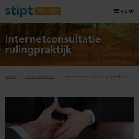
MENU
Internetconsultatie
rulingpraktijk
Home
Kenniscentrum
Internetconsultatie rulingpraktijk