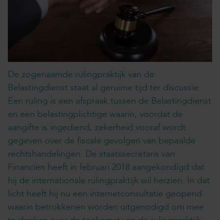
De zogenaamde rulingpraktijk van de
Belastingdienst staat al geruime tijd ter discussie.
Een ruling is een afspraak tussen de Belastingdienst
en een belastingplichtige waarin, voordat de
aangifte is ingediend, zekerheid vooraf wordt
gegeven over de fiscale gevolgen van bepaalde
rechtshandelingen. De staatssecretaris van
Financiën heeft in februari 2018 aangekondigd dat
hij de internationale rulingpraktijk wil herzien. In dat
licht heeft hij nu een internetconsultatie geopend
waarin betrokkenen worden uitgenodigd om mee