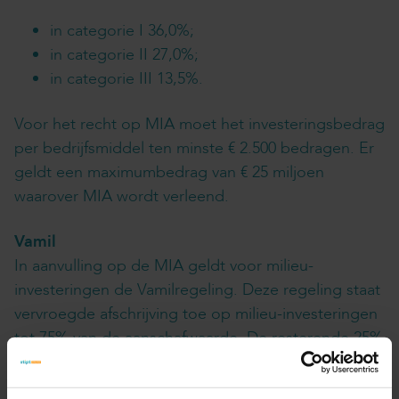
in categorie I 36,0%;
in categorie II 27,0%;
in categorie III 13,5%.
Voor het recht op MIA moet het investeringsbedrag
per bedrijfsmiddel ten minste € 2.500 bedragen. Er
geldt een maximumbedrag van € 25 miljoen
waarover MIA wordt verleend.
Vamil
In aanvulling op de MIA geldt voor milieu-
investeringen de Vamilregeling. Deze regeling staat
vervroegde afschrijving toe op milieu-investeringen
tot 75% van de aanschafwaarde. De resterende 25%
moet regulier worden afgeschreven.