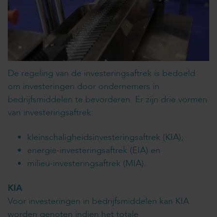
De regeling van de investeringsaftrek is bedoeld
om investeringen door ondernemers in
bedrijfsmiddelen te bevorderen. Er zijn drie vormen
van investeringsaftrek:
kleinschaligheidsinvesteringsaftrek (KIA);
energie-investeringsaftrek (EIA) en
milieu-investeringsaftrek (MIA).
KIA
Voor investeringen in bedrijfsmiddelen kan KIA
worden genoten indien het totale