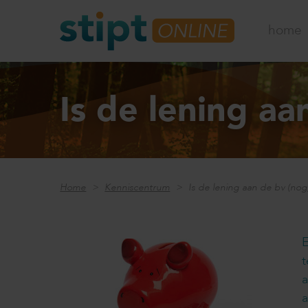
home
Is de lening aa
Home
Kenniscentrum
Is de lening aan de bv (nog)
E
t
a
a