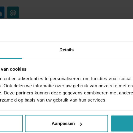
Blijf op de hoogte van het financiële nieuw
Details
Schrijf je hieronder in voor onze maandelijkse mailing.
 van cookies
*
E-mail adres
*
ent en advertenties te personaliseren, om functies voor social
. Ook delen we informatie over uw gebruik van onze site met on
e. Deze partners kunnen deze gegevens combineren met andere i
erzameld op basis van uw gebruik van hun services.
Andere interessante artikelen
Aanpassen