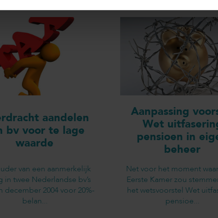
Aanpassing voors
rdracht aandelen
Wet uitfaserin
n bv voor te lage
pensioen in eig
waarde
beheer
uder van een aanmerkelijk
Net voor het moment waa
g in twee Nederlandse bv’s
Eerste Kamer zou stemme
in december 2004 voor 20%-
het wetsvoorstel Wet uitfa
belan...
pensioe...