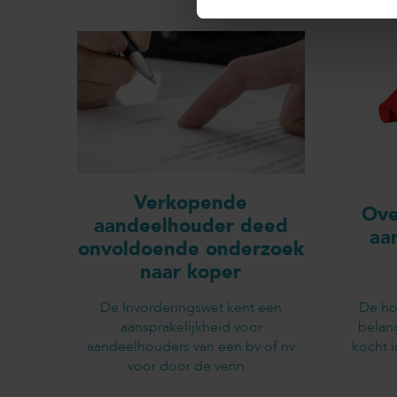
Verkopende
Ove
aandeelhouder deed
aa
onvoldoende onderzoek
naar koper
De Invorderingswet kent een
De ho
aansprakelijkheid voor
belan
aandeelhouders van een bv of nv
kocht 
voor door de venn...