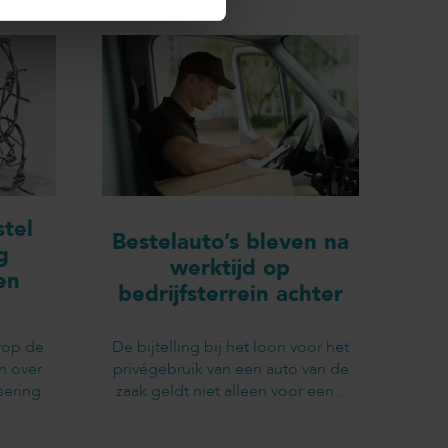
tel
Bestelauto’s bleven na
g
werktijd op
en
bedrijfsterrein achter
rop de
De bijtelling bij het loon voor het
n over
privégebruik van een auto van de
sering
zaak geldt niet alleen voor een...