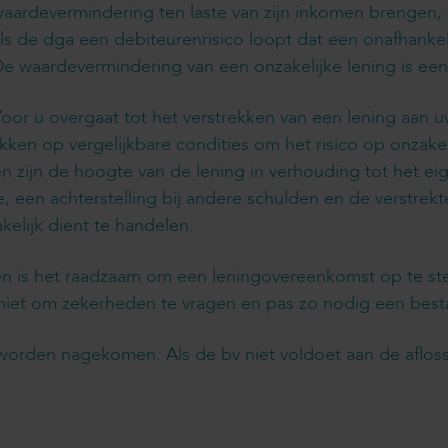
aardevermindering ten laste van zijn inkomen brengen, te
ls de dga een debiteurenrisico loopt dat een onafhanke
e waardevermindering van een onzakelijke lening is een
oor u overgaat tot het verstrekken van een lening aan 
ekken op vergelijkbare condities om het risico op onzakel
en zijn de hoogte van de lening in verhouding tot het e
e, een achterstelling bij andere schulden en de verstrek
kelijk dient te handelen.
n is het raadzaam om een leningovereenkomst op te stell
 niet om zekerheden te vragen en pas zo nodig een bes
orden nagekomen. Als de bv niet voldoet aan de aflossi