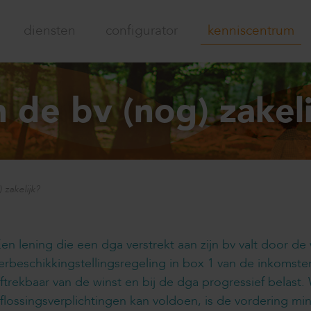
diensten
configurator
kenniscentrum
n de bv (nog) zakel
 zakelijk?
en lening die een dga verstrekt aan zijn bv valt door de
erbeschikkingstellingsregeling in box 1 van de inkomsten
ftrekbaar van de winst en bij de dga progressief belast
flossingsverplichtingen kan voldoen, is de vordering m