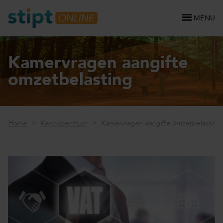
MENU
Kamervragen aangifte
omzetbelasting
Home
Kenniscentrum
Kamervragen aangifte omzetbelasting