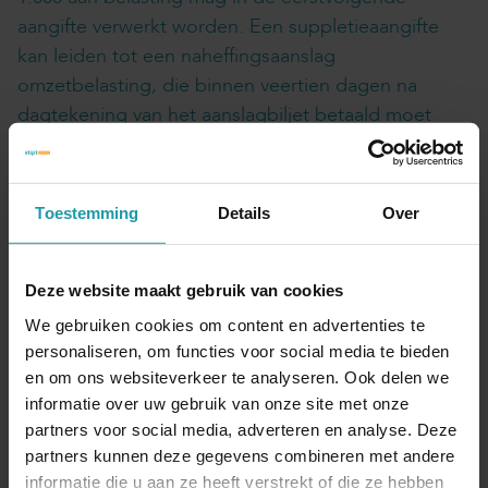
aangifte verwerkt worden. Een suppletieaangifte
kan leiden tot een naheffingsaanslag
omzetbelasting, die binnen veertien dagen na
dagtekening van het aanslagbiljet betaald moet
worden. Afhankelijk van het tijdstip van indiening
wordt een negatieve suppletie behandeld als een
bezwaarschrift of als een verzoek om ambtshalve
Toestemming
Details
Over
teruggaaf.
Als de Belastingdienst een negatieve btw-aangifte
Deze website maakt gebruik van cookies
selecteert voor controle, volgt een vragenbrief die
We gebruiken cookies om content en advertenties te
de ondernemer binnen drie weken moet
personaliseren, om functies voor social media te bieden
beantwoorden. Daarna neemt de Belastingdienst
en om ons websiteverkeer te analyseren. Ook delen we
binnen zes weken een standpunt in en kan een
informatie over uw gebruik van onze site met onze
partners voor social media, adverteren en analyse. Deze
vervolgactie worden ingezet, zoals een
partners kunnen deze gegevens combineren met andere
boekenonderzoek of nadere vragen.
informatie die u aan ze heeft verstrekt of die ze hebben