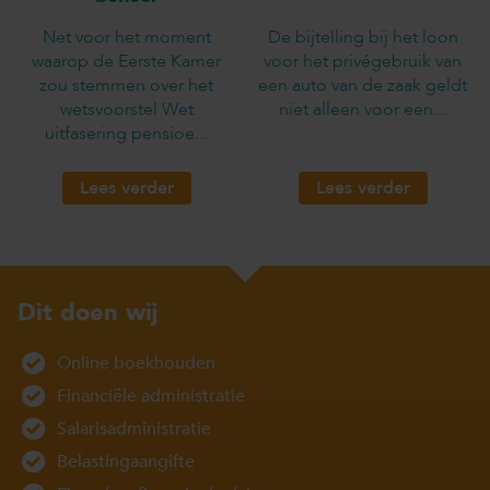
Net voor het moment
De bijtelling bij het loon
waarop de Eerste Kamer
voor het privégebruik van
zou stemmen over het
een auto van de zaak geldt
wetsvoorstel Wet
niet alleen voor een...
uitfasering pensioe...
Lees verder
Lees verder
Dit doen wij
Online boekhouden
Financiële administratie
Salarisadministratie
Belastingaangifte