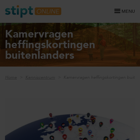
MENU
Kamervragen
heffingskortingen
buitenlanders
Home
Kenniscentrum
Kamervragen heffingskortingen buiten