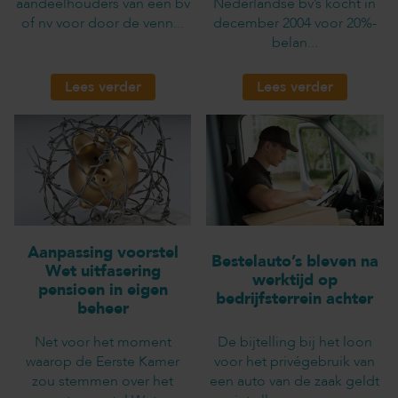
aandeelhouders van een bv
Nederlandse bv’s kocht in
of nv voor door de venn...
december 2004 voor 20%-
belan...
Lees verder
Lees verder
Aanpassing voorstel
Bestelauto’s bleven na
Wet uitfasering
werktijd op
pensioen in eigen
bedrijfsterrein achter
beheer
Net voor het moment
De bijtelling bij het loon
waarop de Eerste Kamer
voor het privégebruik van
zou stemmen over het
een auto van de zaak geldt