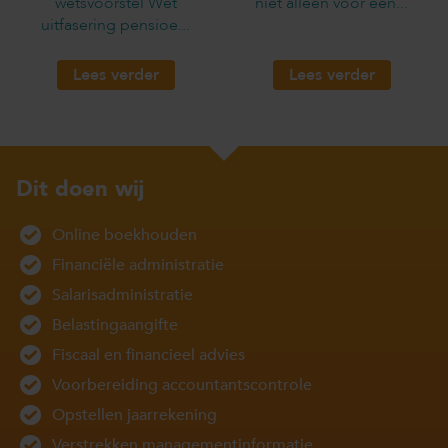
wetsvoorstel Wet
niet alleen voor een...
uitfasering pensioe...
Lees verder
Lees verder
Dit doen wij
Online boekhouden
Financiële administratie
Salarisadministratie
Belastingaangifte
Fiscaal en financieel advies
Voorbereiding accountantscontrole
Opstellen jaarrekening
Verstrekken managementinformatie