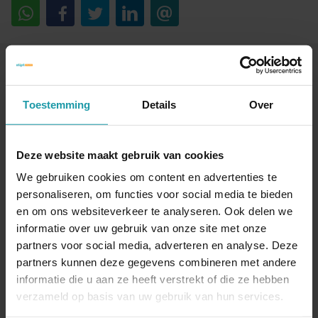
Blijf op de hoogte van het financiële nieuws
Schrijf je hieronder in voor onze maandelijkse
Toestemming
Details
Over
mailing.
Deze website maakt gebruik van cookies
Naam
*
We gebruiken cookies om content en advertenties te
personaliseren, om functies voor social media te bieden
en om ons websiteverkeer te analyseren. Ook delen we
E-mail adres
*
informatie over uw gebruik van onze site met onze
partners voor social media, adverteren en analyse. Deze
partners kunnen deze gegevens combineren met andere
informatie die u aan ze heeft verstrekt of die ze hebben
verzameld op basis van uw gebruik van hun services.