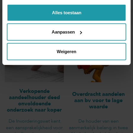
Alles toestaan
Andere interessante artikelen
Aanpassen
Weigeren
Verkopende
Overdracht aandelen
aandeelhouder deed
aan bv voor te lage
onvoldoende
waarde
onderzoek naar koper
De Invorderingswet kent
De houder van een
een aansprakelijkheid voor
aanmerkelijk belang in twee