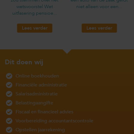
wetsvoorstel Wet
niet alleen voor een...
uitfasering pensioe...
Lees verder
Lees verder
Dit doen wij
Online boekhouden
Financiële administratie
Salarisadministratie
Belastingaangifte
Fiscaal en financieel advies
Voorbereiding accountantscontrole
Opstellen jaarrekening