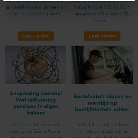
een aansprakelijkheid voor
aanmerkelijk belang in twee
aandeelhouders van een bv
Nederlandse bv’s kocht in
of nv voor door de venn...
december 2004 voor 20%-
belan...
Lees verder
Lees verder
Aanpassing voorstel
Bestelauto’s bleven na
Wet uitfasering
werktijd op
pensioen in eigen
bedrijfsterrein achter
beheer
Net voor het moment
De bijtelling bij het loon
waarop de Eerste Kamer
voor het privégebruik van
zou stemmen over het
een auto van de zaak geldt