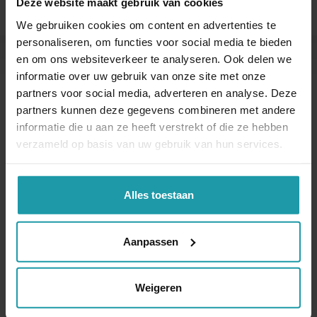
Deze website maakt gebruik van cookies
We gebruiken cookies om content en advertenties te
personaliseren, om functies voor social media te bieden
en om ons websiteverkeer te analyseren. Ook delen we
Andere interessante artikelen
informatie over uw gebruik van onze site met onze
partners voor social media, adverteren en analyse. Deze
partners kunnen deze gegevens combineren met andere
informatie die u aan ze heeft verstrekt of die ze hebben
verzameld op basis van uw gebruik van hun services.
Alles toestaan
Verkopende
Overdracht aandelen
Aanpassen
aandeelhouder deed
aan bv voor te lage
onvoldoende
waarde
onderzoek naar koper
Weigeren
De Invorderingswet kent
De houder van een