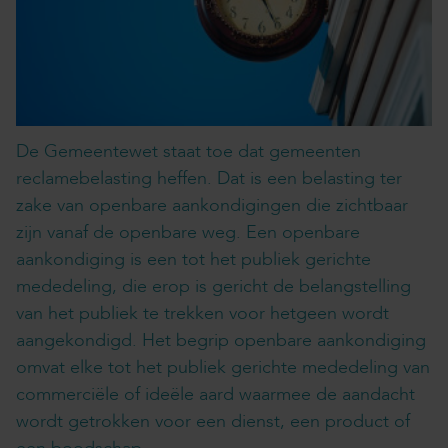
De Gemeentewet staat toe dat gemeenten
reclamebelasting heffen. Dat is een belasting ter
zake van openbare aankondigingen die zichtbaar
zijn vanaf de openbare weg. Een openbare
aankondiging is een tot het publiek gerichte
mededeling, die erop is gericht de belangstelling
van het publiek te trekken voor hetgeen wordt
aangekondigd. Het begrip openbare aankondiging
omvat elke tot het publiek gerichte mededeling van
commerciële of ideële aard waarmee de aandacht
wordt getrokken voor een dienst, een product of