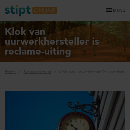
MENU
Klok van
uurwerkhersteller is
reclame-uiting
Home
Kenniscentrum
Klok van uurwerkhersteller is reclame-u