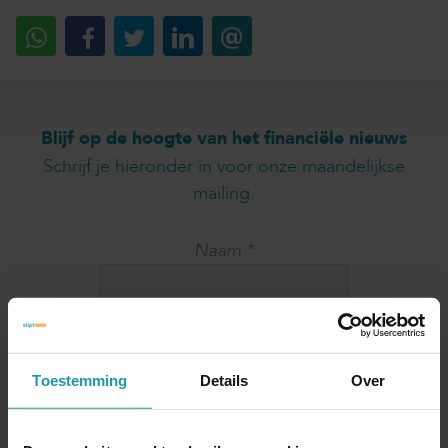
Blijf op de hoogte van het financiële nieuws
Schrijf je hieronder in voor onze maandelijkse
mailing.
Naam
*
E-mail adres
*
Toestemming
Details
Over