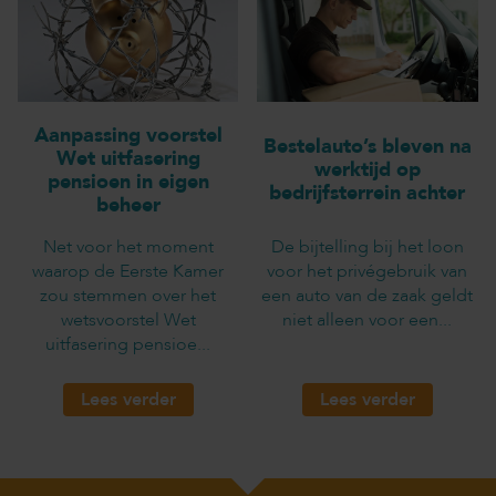
Aanpassing voorstel
Bestelauto’s bleven na
Wet uitfasering
werktijd op
pensioen in eigen
bedrijfsterrein achter
beheer
Net voor het moment
De bijtelling bij het loon
waarop de Eerste Kamer
voor het privégebruik van
zou stemmen over het
een auto van de zaak geldt
wetsvoorstel Wet
niet alleen voor een...
uitfasering pensioe...
Lees verder
Lees verder