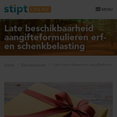
MENU
Late beschikbaarheid
aangifteformulieren erf-
en schenkbelasting
Home
Kenniscentrum
Late beschikbaarheid aangifteformulie