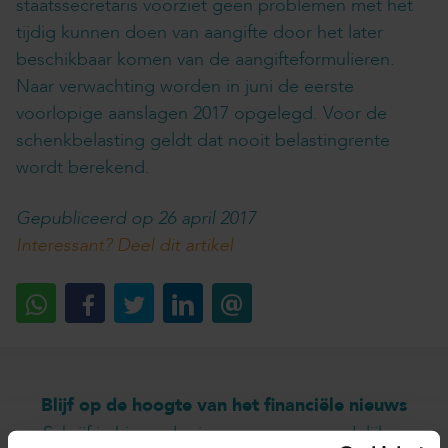
staatssecretaris voorziet geen problemen met het
tijdig kunnen doen van aangifte door het later
beschikbaar komen van de aangifteformulieren.
Naar verwachting worden in juni de eerste
voorlopige aanslagen 2017 opgelegd. Voor de
schenkbelasting geldt dat nooit belastingrente
wordt berekend.
Gepubliceerd op 26 april 2017
Interessant? Deel dit artikel
Blijf op de hoogte van het financiële nieuws
Schrijf je hieronder in voor onze maandelijkse