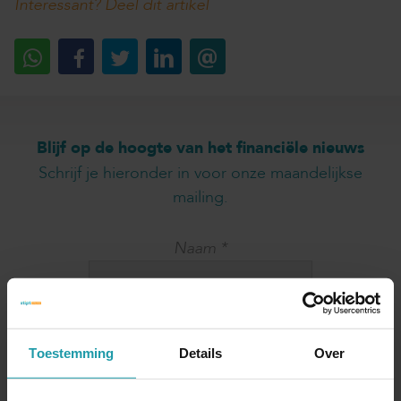
Interessant? Deel dit artikel
Blijf op de hoogte van het financiële nieuws
Schrijf je hieronder in voor onze maandelijkse
mailing.
Naam
*
E-mail adres
*
Toestemming
Details
Over