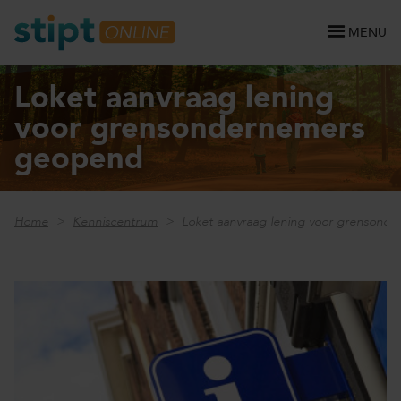
MENU
Loket aanvraag lening
voor grensondernemers
geopend
Home
Kenniscentrum
Loket aanvraag lening voor grensond