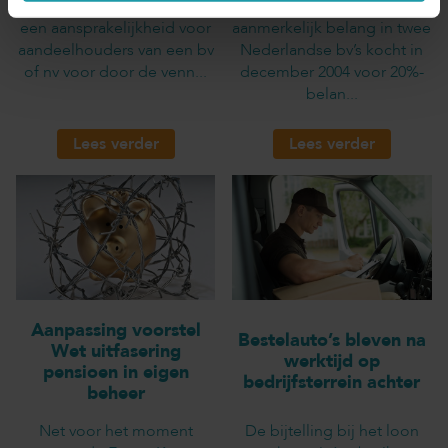
De Invorderingswet kent
De houder van een
een aansprakelijkheid voor
aanmerkelijk belang in twee
aandeelhouders van een bv
Nederlandse bv’s kocht in
of nv voor door de venn...
december 2004 voor 20%-
belan...
Lees verder
Lees verder
Aanpassing voorstel
Bestelauto’s bleven na
Wet uitfasering
werktijd op
pensioen in eigen
bedrijfsterrein achter
beheer
Net voor het moment
De bijtelling bij het loon