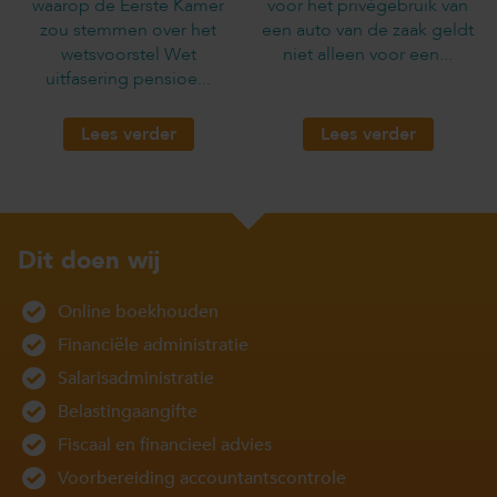
waarop de Eerste Kamer
voor het privégebruik van
zou stemmen over het
een auto van de zaak geldt
wetsvoorstel Wet
niet alleen voor een...
uitfasering pensioe...
Lees verder
Lees verder
Dit doen wij
Online boekhouden
Financiële administratie
Salarisadministratie
Belastingaangifte
Fiscaal en financieel advies
Voorbereiding accountantscontrole