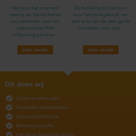
Net voor het moment
De bijtelling bij het loon
waarop de Eerste Kamer
voor het privégebruik van
zou stemmen over het
een auto van de zaak geldt
wetsvoorstel Wet
niet alleen voor een...
uitfasering pensioe...
Lees verder
Lees verder
Dit doen wij
Online boekhouden
Financiële administratie
Salarisadministratie
Belastingaangifte
Fiscaal en financieel advies