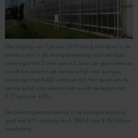
Met ingang van 1 januari 2019 wordt het tarief in de
eerste schijf in de energiebelasting voor aardgas
verhoogd met 3 cent per m3. Voor de glastuinbouw
wordt het tarief in de eerste schijf voor aardgas
verhoogd met 0,482 cent per m3. Het tarief van de
eerste schijf voor elektriciteit wordt verlaagd met
0,72 cent per kWh.
De belastingvermindering in de energiebelasting
gaat met € 51 omlaag van € 308,54 naar € 257,54 per
aansluiting.