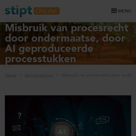
MENU
Misbruik van procesrecht
door ondermaatse, door
AI geproduceerde
processtukken
Home
Kenniscentrum
Misbruik van procesrecht door onder