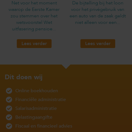
Net voor het moment
De bijtelling bij het loon
waarop de Eerste Kamer
voor het privégebruik van
zou stemmen over het
een auto van de zaak geldt
wetsvoorstel Wet
niet alleen voor een...
uitfasering pensioe...
Lees verder
Lees verder
Dit doen wij
Online boekhouden
Financiële administratie
Salarisadministratie
Belastingaangifte
Fiscaal en financieel advies