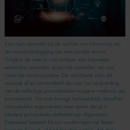
Een man verzoekt bij de rechter om schorsing van
de tenuitvoerlegging van een eerder vonnis.
Volgens de man is niet voldaan aan bepaalde
wettelijke vereisten, zoals het opstellen van een
notariële huurkoopakte. De rechtbank wijst dit
verzoek af en veroordeelt de man tot vergoeding
van de volledige proceskosten wegens misbruik van
procesrecht. De man brengt herhaaldelijk dezelfde
inhoudelijke argumenten naar voren die al in
eerdere procedures definitief zijn afgewezen.
Daarnaast baseert hij zijn vorderingen op feiten