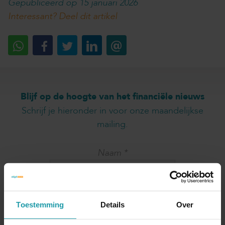
Gepubliceerd op 15 januari 2026
Interessant? Deel dit artikel
Blijf op de hoogte van het financiële nieuws
Schrijf je hieronder in voor onze maandelijkse
mailing.
Naam
*
E-mail adres
*
Toestemming
Details
Over