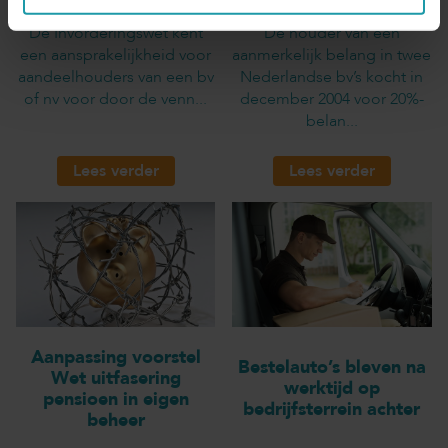
De Invorderingswet kent
De houder van een
een aansprakelijkheid voor
aanmerkelijk belang in twee
aandeelhouders van een bv
Nederlandse bv’s kocht in
of nv voor door de venn...
december 2004 voor 20%-
belan...
Lees verder
Lees verder
Aanpassing voorstel
Bestelauto’s bleven na
Wet uitfasering
werktijd op
pensioen in eigen
bedrijfsterrein achter
beheer