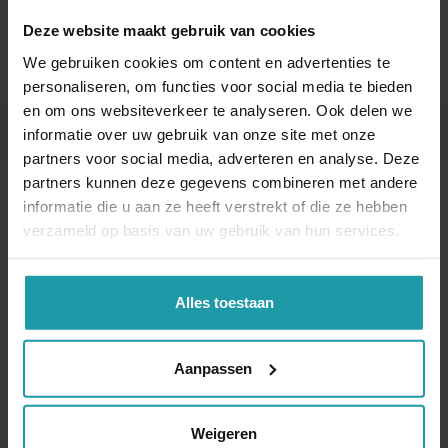
Deze website maakt gebruik van cookies
We gebruiken cookies om content en advertenties te
personaliseren, om functies voor social media te bieden
en om ons websiteverkeer te analyseren. Ook delen we
informatie over uw gebruik van onze site met onze
partners voor social media, adverteren en analyse. Deze
Andere interessante artikelen
partners kunnen deze gegevens combineren met andere
informatie die u aan ze heeft verstrekt of die ze hebben
verzameld op basis van uw gebruik van hun services.
Alles toestaan
Aanpassen
Verkopende
Overdracht aandelen
aandeelhouder deed
aan bv voor te lage
onvoldoende
waarde
Weigeren
onderzoek naar koper