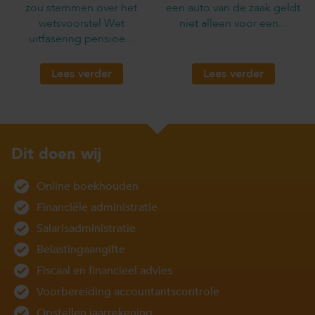
zou stemmen over het
een auto van de zaak geldt
wetsvoorstel Wet
niet alleen voor een...
uitfasering pensioe...
Lees verder
Lees verder
Dit doen wij
Online boekhouden
Financiële administratie
Salarisadministratie
Belastingaangifte
Fiscaal en financieel advies
Voorbereiding accountantscontrole
Opstellen jaarrekening