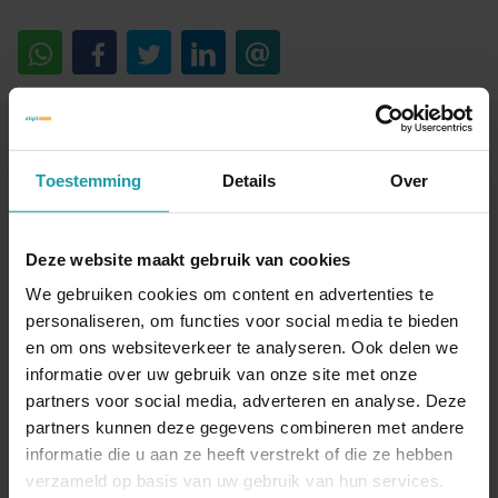
Blijf op de hoogte van het financiële nieuws
Toestemming
Details
Over
Schrijf je hieronder in voor onze maandelijkse
mailing.
Deze website maakt gebruik van cookies
Naam
*
We gebruiken cookies om content en advertenties te
personaliseren, om functies voor social media te bieden
en om ons websiteverkeer te analyseren. Ook delen we
informatie over uw gebruik van onze site met onze
E-mail adres
*
partners voor social media, adverteren en analyse. Deze
partners kunnen deze gegevens combineren met andere
informatie die u aan ze heeft verstrekt of die ze hebben
verzameld op basis van uw gebruik van hun services.