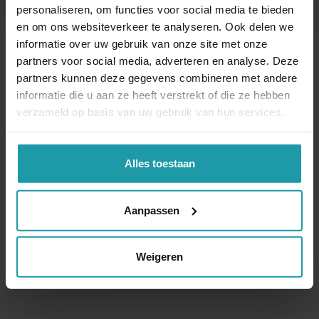
personaliseren, om functies voor social media te bieden
en om ons websiteverkeer te analyseren. Ook delen we
Blijf op de hoogte van het financiële nieuws
informatie over uw gebruik van onze site met onze
Schrijf je hieronder in voor onze maandelijkse
partners voor social media, adverteren en analyse. Deze
mailing.
partners kunnen deze gegevens combineren met andere
informatie die u aan ze heeft verstrekt of die ze hebben
Naam
*
verzameld op basis van uw gebruik van hun services.
Alles toestaan
E-mail adres
*
Aanpassen
Weigeren