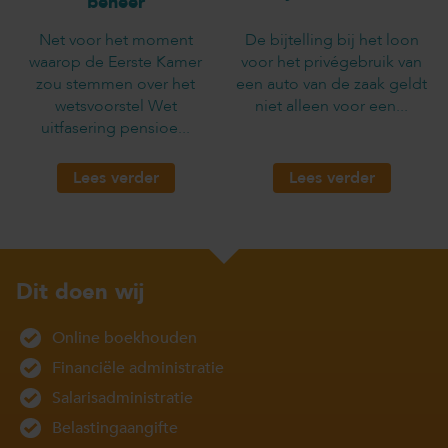
beheer
Net voor het moment
De bijtelling bij het loon
waarop de Eerste Kamer
voor het privégebruik van
zou stemmen over het
een auto van de zaak geldt
wetsvoorstel Wet
niet alleen voor een...
uitfasering pensioe...
Lees verder
Lees verder
Dit doen wij
Online boekhouden
Financiële administratie
Salarisadministratie
Belastingaangifte