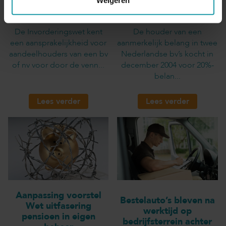
onvoldoende
Weigeren
waarde
onderzoek naar koper
De Invorderingswet kent
De houder van een
een aansprakelijkheid voor
aanmerkelijk belang in twee
aandeelhouders van een bv
Nederlandse bv’s kocht in
of nv voor door de venn...
december 2004 voor 20%-
belan...
Lees verder
Lees verder
Aanpassing voorstel
Bestelauto’s bleven na
Wet uitfasering
werktijd op
pensioen in eigen
bedrijfsterrein achter