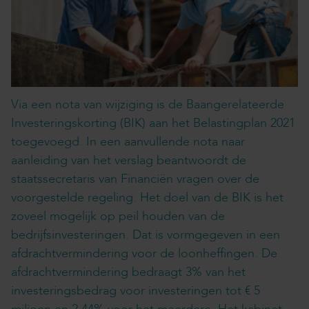
Via een nota van wijziging is de Baangerelateerde
Investeringskorting (BIK) aan het Belastingplan 2021
toegevoegd. In een aanvullende nota naar
aanleiding van het verslag beantwoordt de
staatssecretaris van Financiën vragen over de
voorgestelde regeling. Het doel van de BIK is het
zoveel mogelijk op peil houden van de
bedrijfsinvesteringen. Dat is vormgegeven in een
afdrachtvermindering voor de loonheffingen. De
afdrachtvermindering bedraagt 3% van het
investeringsbedrag voor investeringen tot € 5