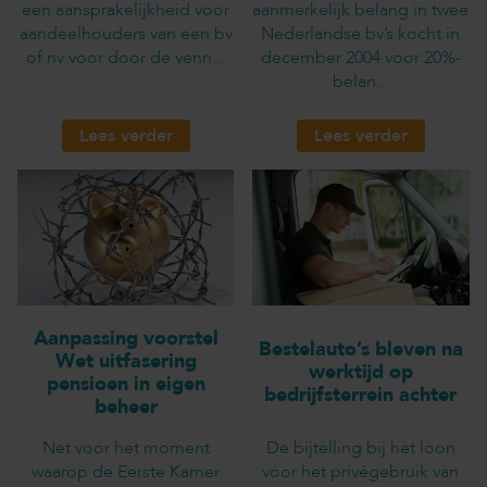
een aansprakelijkheid voor
aanmerkelijk belang in twee
aandeelhouders van een bv
Nederlandse bv’s kocht in
of nv voor door de venn...
december 2004 voor 20%-
belan...
Lees verder
Lees verder
Aanpassing voorstel
Bestelauto’s bleven na
Wet uitfasering
werktijd op
pensioen in eigen
bedrijfsterrein achter
beheer
Net voor het moment
De bijtelling bij het loon
waarop de Eerste Kamer
voor het privégebruik van