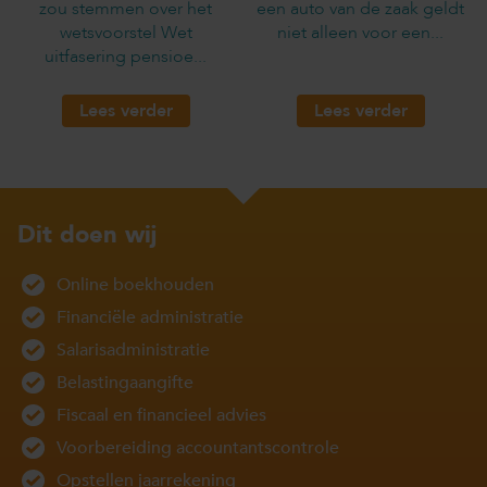
zou stemmen over het
een auto van de zaak geldt
wetsvoorstel Wet
niet alleen voor een...
uitfasering pensioe...
Lees verder
Lees verder
Dit doen wij
Online boekhouden
Financiële administratie
Salarisadministratie
Belastingaangifte
Fiscaal en financieel advies
Voorbereiding accountantscontrole
Opstellen jaarrekening