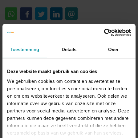
Blijf op de hoogte van het financiële nieuws
Toestemming
Details
Over
Schrijf je hieronder in voor onze maandelijkse
mailing.
Deze website maakt gebruik van cookies
Naam
*
We gebruiken cookies om content en advertenties te
personaliseren, om functies voor social media te bieden
en om ons websiteverkeer te analyseren. Ook delen we
E-mail adres
*
informatie over uw gebruik van onze site met onze
partners voor social media, adverteren en analyse. Deze
partners kunnen deze gegevens combineren met andere
informatie die u aan ze heeft verstrekt of die ze hebben
verzameld op basis van uw gebruik van hun services.