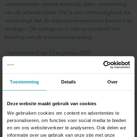
werkneemster wenste kennelijk geen voortzetting
van de arbeidsrelatie. Dat is een omstandigheid die
meebrengt dat de arbeidsovereenkomst behoort te
eindigen. De werkgever is niet veroordeeld tot
betaling van de transitievergoeding.
Gepubliceerd op 13 augustus 2020
Interessant? Deel dit artikel
Toestemming
Details
Over
Deze website maakt gebruik van cookies
Blijf op de hoogte van het financiële nieuws
We gebruiken cookies om content en advertenties te
Schrijf je hieronder in voor onze maandelijkse
personaliseren, om functies voor social media te bieden
mailing.
en om ons websiteverkeer te analyseren. Ook delen we
informatie over uw gebruik van onze site met onze