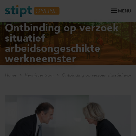
MENU
Ontbinding op verzoek
situatief
arbeidsongeschikte
werkneemster
Home
Kenniscentrum
Ontbinding op verzoek situatief arbe