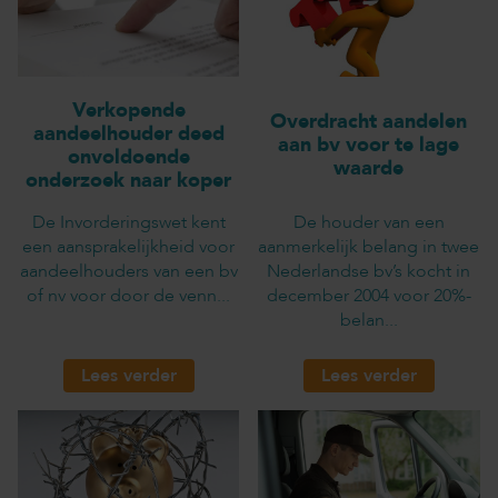
Verkopende
Overdracht aandelen
aandeelhouder deed
aan bv voor te lage
onvoldoende
waarde
onderzoek naar koper
De Invorderingswet kent
De houder van een
een aansprakelijkheid voor
aanmerkelijk belang in twee
aandeelhouders van een bv
Nederlandse bv’s kocht in
of nv voor door de venn...
december 2004 voor 20%-
belan...
Lees verder
Lees verder