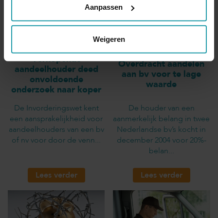
Aanpassen
Weigeren
Verkopende
Overdracht aandelen
aandeelhouder deed
aan bv voor te lage
onvoldoende
waarde
onderzoek naar koper
De Invorderingswet kent
De houder van een
een aansprakelijkheid voor
aanmerkelijk belang in twee
aandeelhouders van een bv
Nederlandse bv’s kocht in
of nv voor door de venn...
december 2004 voor 20%-
belan...
Lees verder
Lees verder