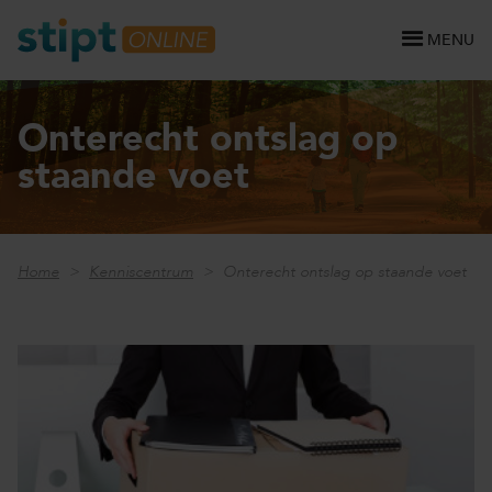
MENU
Onterecht ontslag op
staande voet
Home
Kenniscentrum
Onterecht ontslag op staande voet