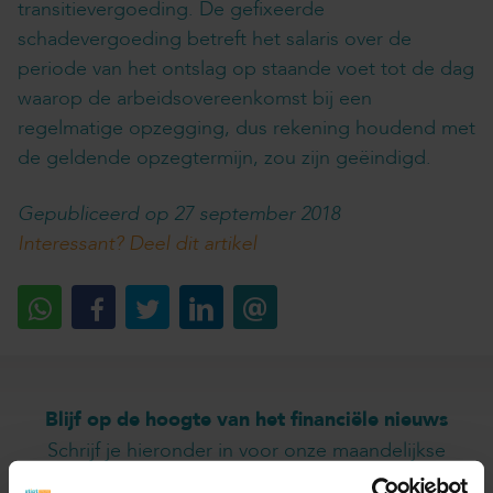
transitievergoeding. De gefixeerde
schadevergoeding betreft het salaris over de
periode van het ontslag op staande voet tot de dag
waarop de arbeidsovereenkomst bij een
regelmatige opzegging, dus rekening houdend met
de geldende opzegtermijn, zou zijn geëindigd.
Gepubliceerd op 27 september 2018
Interessant? Deel dit artikel
Blijf op de hoogte van het financiële nieuws
Schrijf je hieronder in voor onze maandelijkse
mailing.