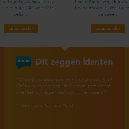
g in twee Nederlandse bv’s
Eerste Kamer zou stemme
in december 2004 voor 20%-
het wetsvoorstel Wet uitfa
belan...
pensioe...
Lees verder
Lees verder
Dit zeggen klanten
Onze boekhouding is al enkele jaren bij Stipt
Online onder beheer. Dit loopt perfect. Zodat
ik lekker mijn eigen werk kan blijven doen.
—
Medische Pedicure Heidi