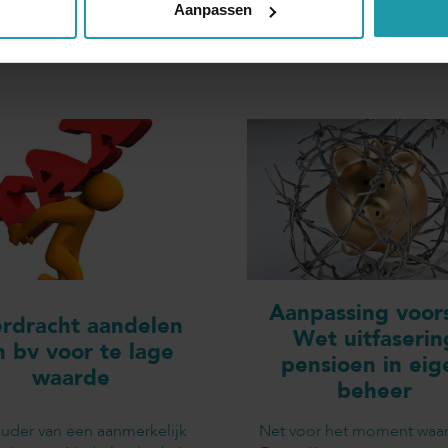
Aanpassen
Andere interessante artikelen
Aanpassing voors
rdracht aandelen
Wet uitfaserin
n bv voor te lage
pensioen in eig
waarde
beheer
uder van een aanmerkelijk
Net voor het moment waa