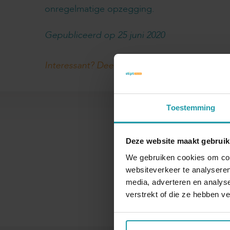
onregelmatige opzegging.
Gepubliceerd op 25 juni 2020
Interessant? Deel dit artikel
Toestemming
Deze website maakt gebruik
We gebruiken cookies om cont
Naam
websiteverkeer te analyseren
media, adverteren en analys
verstrekt of die ze hebben v