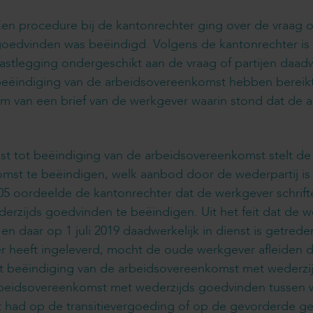
en procedure bij de kantonrechter ging over de vraag 
oedvinden was beëindigd. Volgens de kantonrechter is he
astlegging ondergeschikt aan de vraag of partijen daad
eëindiging van de arbeidsovereenkomst hebben bereikt.
vorm van een brief van de werkgever waarin stond dat d
t tot beëindiging van de arbeidsovereenkomst stelt de
st te beëindigen, welk aanbod door de wederpartij is a
05 oordeelde de kantonrechter dat de werkgever schrif
zijds goedvinden te beëindigen. Uit het feit dat de 
 daar op 1 juli 2019 daadwerkelijk in dienst is getrede
 heeft ingeleverd, mocht de oude werkgever afleiden
t beëindiging van de arbeidsovereenkomst met wederzij
rbeidsovereenkomst met wederzijds goedvinden tussen
 had op de transitievergoeding of op de gevorderde 