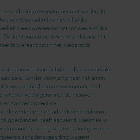
of een arbeidsovereenkomst met wederzijds
t vormvoorschrift van schriftelijke
werkelijk een overeenkomst tot wederzijdse
 De kantonrechter stelde vast dat aan het
e arbeidsovereenkomst met wederzijds
 wet geen vormvoorschriften. Er moet sprake
anvaard. Onder verwijzing naar het arrest
telijk een aanbod aan de werknemer heeft
werknemer vervolgens met de nieuwe
n en zonder protest de
 dat de werknemer de arbeidsovereenkomst
ds goedvinden heeft aanvaard. Daarmee is
 werknemer en werkgever tot stand gekomen.
gefixeerde schadevergoeding wegens