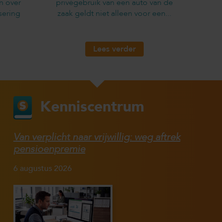
n over
privégebruik van een auto van de
sering
zaak geldt niet alleen voor een...
Lees verder
Kenniscentrum
Van verplicht naar vrijwillig: weg aftrek
pensioenpremie
6 augustus 2026