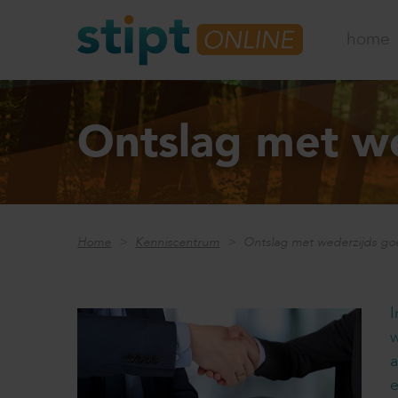
home
Ontslag met w
Home
Kenniscentrum
Ontslag met wederzijds g
I
w
e