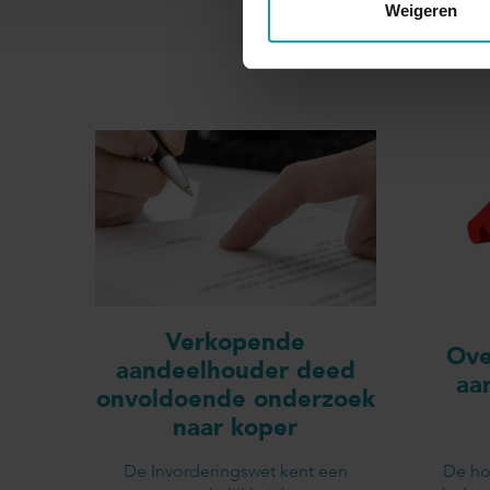
Weigeren
Verkopende
Ove
aandeelhouder deed
aa
onvoldoende onderzoek
naar koper
De Invorderingswet kent een
De ho