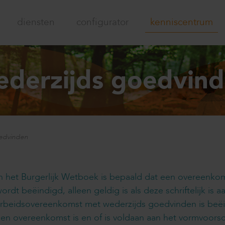
diensten
configurator
kenniscentrum
ederzijds goedvin
oedvinden
n het Burgerlijk Wetboek is bepaald dat een overeenk
ordt beëindigd, alleen geldig is als deze schriftelijk is 
arbeidsovereenkomst met wederzijds goedvinden is beë
en overeenkomst is en of is voldaan aan het vormvoorschr