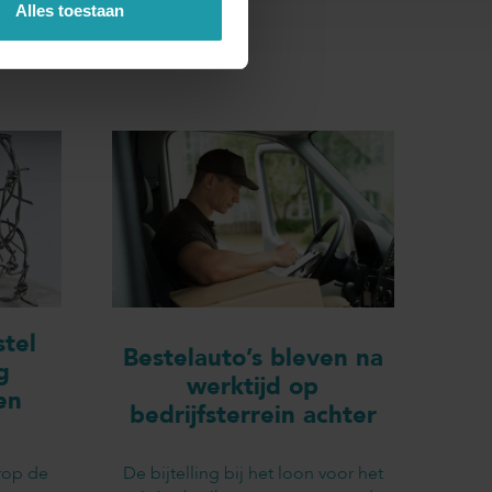
Alles toestaan
tel
Bestelauto’s bleven na
g
werktijd op
en
bedrijfsterrein achter
rop de
De bijtelling bij het loon voor het