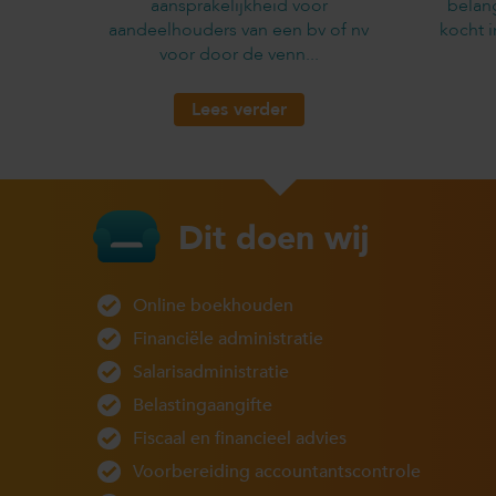
aansprakelijkheid voor
belan
aandeelhouders van een bv of nv
kocht 
voor door de venn...
Lees verder
Dit doen wij
Online boekhouden
Financiële administratie
Salarisadministratie
Belastingaangifte
Fiscaal en financieel advies
Voorbereiding accountantscontrole