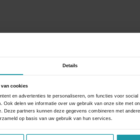
Details
Blijf op de hoogte van het financiële nieuw
Schrijf je hieronder in voor onze maandelijkse mailing.
 van cookies
ent en advertenties te personaliseren, om functies voor social
*
E-mail adres
*
. Ook delen we informatie over uw gebruik van onze site met on
e. Deze partners kunnen deze gegevens combineren met andere i
erzameld op basis van uw gebruik van hun services.