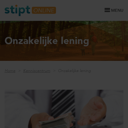
MENU
Onzakelijke lening
Home
Kenniscentrum
Onzakelijke lening