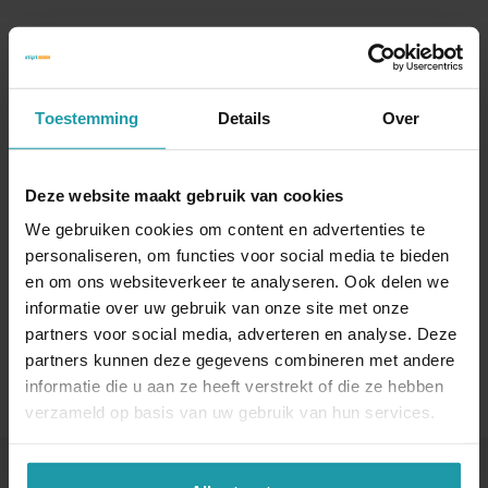
Blijf op de hoogte van het financiële nieuws
Schrijf je hieronder in voor onze maandelijkse
mailing.
Toestemming
Details
Over
Naam
*
Deze website maakt gebruik van cookies
We gebruiken cookies om content en advertenties te
E-mail adres
*
personaliseren, om functies voor social media te bieden
en om ons websiteverkeer te analyseren. Ook delen we
informatie over uw gebruik van onze site met onze
partners voor social media, adverteren en analyse. Deze
partners kunnen deze gegevens combineren met andere
informatie die u aan ze heeft verstrekt of die ze hebben
verzameld op basis van uw gebruik van hun services.