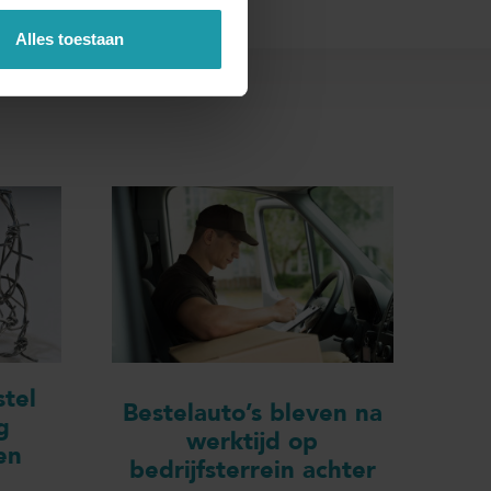
Alles toestaan
tel
Bestelauto’s bleven na
g
werktijd op
en
bedrijfsterrein achter