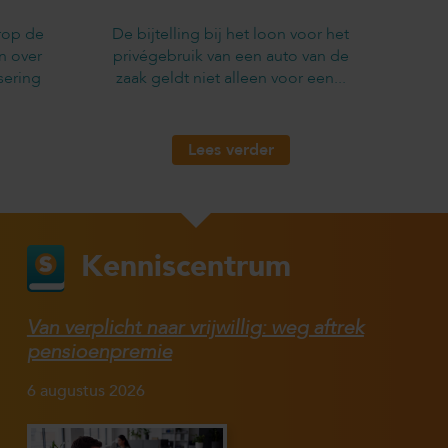
rop de
De bijtelling bij het loon voor het
n over
privégebruik van een auto van de
sering
zaak geldt niet alleen voor een...
Lees verder
Kenniscentrum
Van verplicht naar vrijwillig: weg aftrek
pensioenpremie
6 augustus 2026