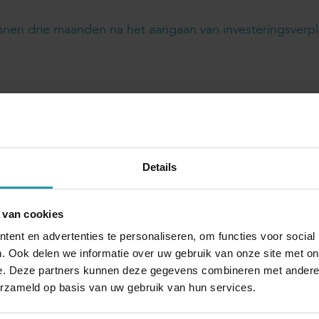
nnen drie maanden na het aangaan van investeringsverpl
Details
Blijf op de hoogte van het financiële nieuw
 van cookies
Schrijf je hieronder in voor onze maandelijkse mailing.
ent en advertenties te personaliseren, om functies voor social
. Ook delen we informatie over uw gebruik van onze site met on
*
E-mail adres
*
e. Deze partners kunnen deze gegevens combineren met andere i
erzameld op basis van uw gebruik van hun services.