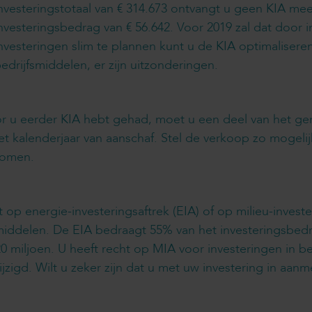
nvesteringstotaal van € 314.673 ontvangt u geen KIA mee
nvesteringsbedrag van € 56.642. Voor 2019 zal dat door i
nvesteringen slim te plannen kunt u de KIA optimaliseren
edrijfsmiddelen, er zijn uitzonderingen.
or u eerder KIA hebt gehad, moet u een deel van het g
het kalenderjaar van aanschaf. Stel de verkoop zo mogelijk
rkomen.
t op energie-investeringsaftrek (EIA) of op milieu-invest
middelen. De EIA bedraagt 55% van het investeringsbed
0 miljoen. U heeft recht op MIA voor investeringen in b
ewijzigd. Wilt u zeker zijn dat u met uw investering in a