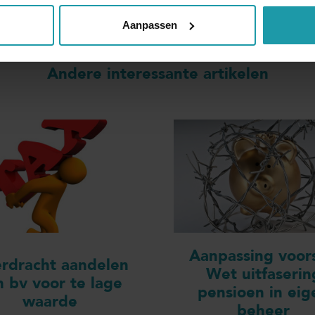
Aanpassen
Andere interessante artikelen
Aanpassing voors
rdracht aandelen
Wet uitfaserin
n bv voor te lage
pensioen in eig
waarde
beheer