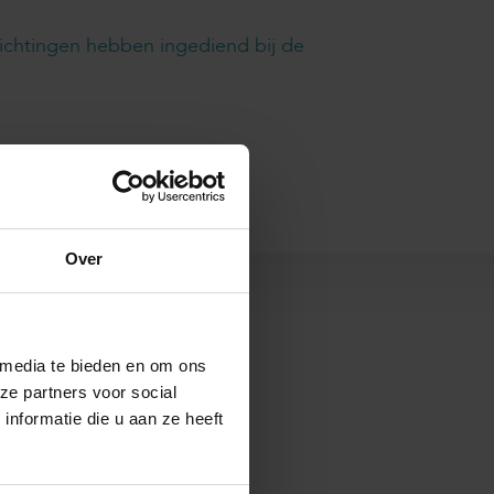
ichtingen hebben ingediend bij de
Over
s
 media te bieden en om ons
ze partners voor social
nformatie die u aan ze heeft