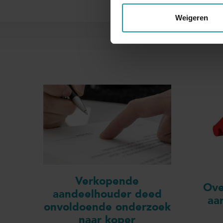
Weigeren
Verkopende
Ove
aandeelhouder deed
aa
onvoldoende onderzoek
naar koper