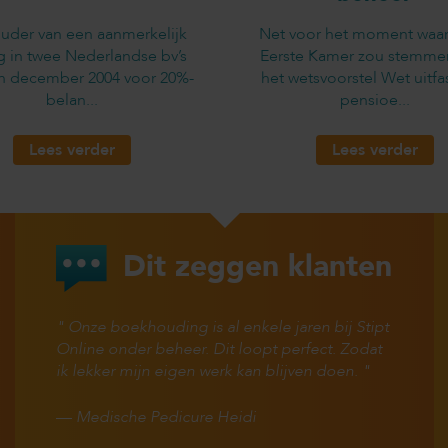
uder van een aanmerkelijk
Net voor het moment waa
g in twee Nederlandse bv’s
Eerste Kamer zou stemme
in december 2004 voor 20%-
het wetsvoorstel Wet uitfa
belan...
pensioe...
Lees verder
Lees verder
Dit zeggen klanten
Onze boekhouding is al enkele jaren bij Stipt
Online onder beheer. Dit loopt perfect. Zodat
ik lekker mijn eigen werk kan blijven doen.
—
Medische Pedicure Heidi