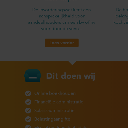
De Invorderingswet kent een
De ho
aansprakelijkheid voor
belan
aandeelhouders van een bv of nv
kocht 
voor door de venn...
Lees verder
Dit doen wij
Online boekhouden
Financiële administratie
Salarisadministratie
Belastingaangifte
Fiscaal en financieel advies