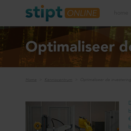
home
Optimaliseer d
Home
Kenniscentrum
Optimaliseer de investering
D
b
€
b