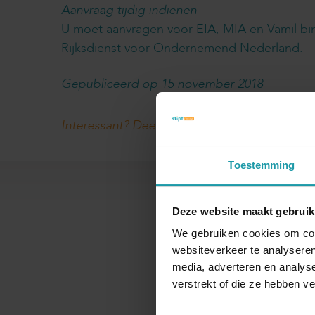
Aanvraag tijdig indienen
U moet aanvragen voor EIA, MIA en Vamil bi
Rijksdienst voor Ondernemend Nederland.
Gepubliceerd op 15 november 2018
Interessant? Deel dit artikel
Toestemming
Deze website maakt gebruik
We gebruiken cookies om cont
websiteverkeer te analyseren
Naam
media, adverteren en analys
verstrekt of die ze hebben v